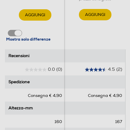
AGGIUNGI
AGGIUNGI
Mostra solo differenze
Recensioni
Recensioni
0.0
(0)
4.5
(2)
0
4
.
.
Spedizione
Spedizione
0
5
s
s
Consegna € 4,90
Consegna € 4,90
u
u
5
5
Altezza-mm
Altezza-mm
s
s
t
t
e
e
160
167
l
l