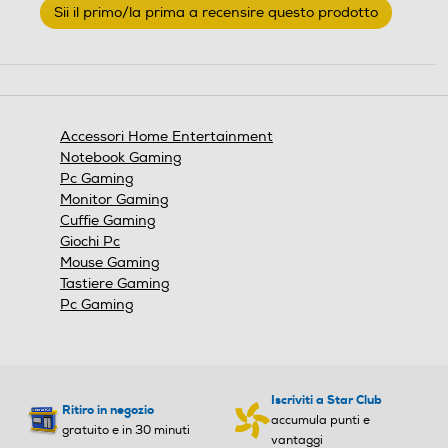
Sii il primo/la prima a recensire questo prodotto
valutazione
.
Questa
azione
aprirà
una
finestra
Accessori Home Entertainment
modale.
Notebook Gaming
Pc Gaming
Monitor Gaming
Cuffie Gaming
Giochi Pc
Mouse Gaming
Tastiere Gaming
Pc Gaming
Iscriviti a Star Club
Ritiro in negozio
accumula punti e
gratuito e in 30 minuti
vantaggi