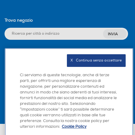
Trova negozio
INVIA
Seguici sui social
X   Continua senza accettare
Ci serviamo di queste tecnologie, anche di terze
parti, per offrirti una migliore esperienza di
navigazione, per personalizzare contenuti ed
Scarica la nostra app
annunci in modo che siano aderenti ai tuoi interessi,
fornirti funzionalità dei social media ed analizzare le
prestazioni del nostro sito. Selezionando
“Impostazioni cookie” ti sarà possibile determinare
quali cookie verranno utilizzati in base alle tue
preferenze. Consulta la nostra cookie policy per
ulteriori informazioni.
Cookie Policy
Euronics Italia SpA. Sede legale Via Montefeltro, 6/a 20156 Milano