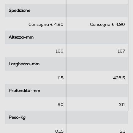
0
4
.
.
Spedizione
Spedizione
0
5
s
s
Consegna € 4,90
Consegna € 4,90
u
u
5
5
Altezza-mm
Altezza-mm
s
s
t
t
e
e
160
167
l
l
l
l
Larghezza-mm
Larghezza-mm
e
e
.
.
115
428,5
2
r
Profondità-mm
Profondità-mm
e
c
90
311
e
n
Peso-Kg
Peso-Kg
s
i
0,15
3,1
o