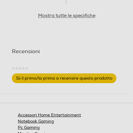
n
i
Mostra tutte le specifiche
Recensioni
★★★★★
Nessuna
Sii il primo/la prima a recensire questo prodotto
valutazione
.
Questa
azione
aprirà
una
finestra
Accessori Home Entertainment
modale.
Notebook Gaming
Pc Gaming