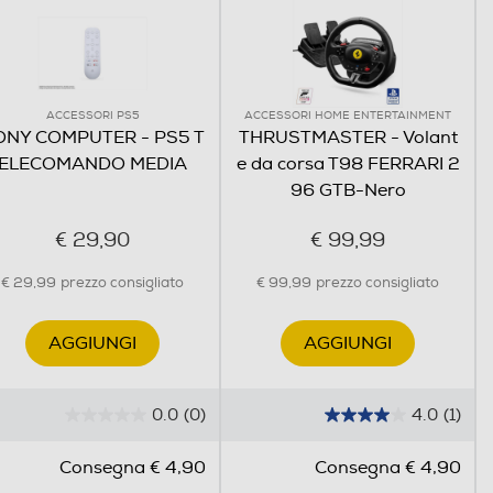
ACCESSORI PS5
ACCESSORI HOME ENTERTAINMENT
ONY COMPUTER - PS5 T
THRUSTMASTER - Volant
ELECOMANDO MEDIA
e da corsa T98 FERRARI 2
96 GTB-Nero
€ 29,90
€ 99,99
€ 29,99
prezzo consigliato
€ 99,99
prezzo consigliato
AGGIUNGI
AGGIUNGI
0.0
(0)
4.0
(1)
0
4
.
.
Consegna € 4,90
Consegna € 4,90
0
0