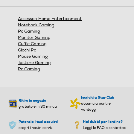
aprirà
una
finestra
Accessori Home Entertainment
modale.
Notebook Gaming
Pc Gaming
Monitor Gaming
Cuffie Gaming
Giochi Pc
Mouse Gaming
Tastiere Gaming
Pc Gaming
Iscriviti a Star Club
Ritiro in negozio
accumula punti e
gratuito e in 30 minuti
vantaggi
Potenzia i tuoi acquisti
Hai dubbi per l'ordine?
scopri i nostri servizi
Leggi le FAQ o contattaci