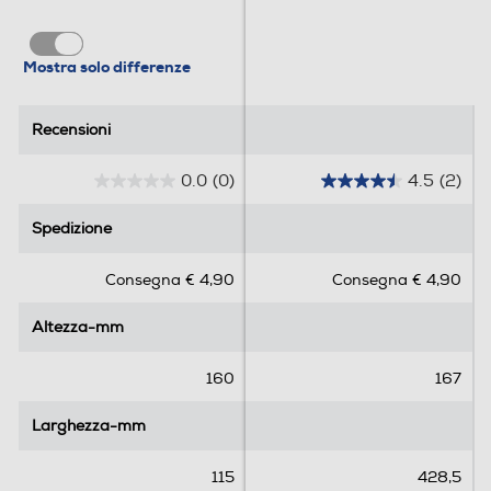
Mostra solo differenze
Recensioni
Recensioni
0.0
(0)
4.5
(2)
0
4
.
.
Spedizione
Spedizione
0
5
s
s
Consegna € 4,90
Consegna € 4,90
u
u
5
5
Altezza-mm
Altezza-mm
s
s
t
t
e
e
160
167
l
l
l
l
Larghezza-mm
Larghezza-mm
e
e
.
.
115
428,5