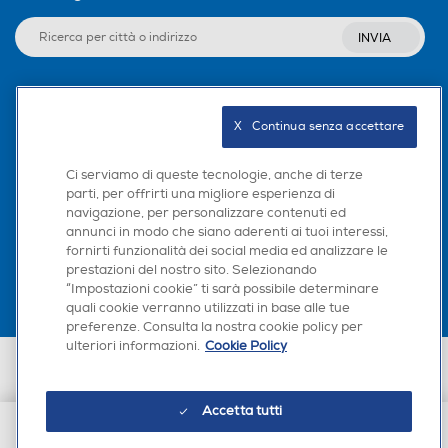
INVIA
Seguici sui social
X   Continua senza accettare
Ci serviamo di queste tecnologie, anche di terze
parti, per offrirti una migliore esperienza di
navigazione, per personalizzare contenuti ed
Scarica la nostra app
annunci in modo che siano aderenti ai tuoi interessi,
fornirti funzionalità dei social media ed analizzare le
prestazioni del nostro sito. Selezionando
“Impostazioni cookie” ti sarà possibile determinare
quali cookie verranno utilizzati in base alle tue
preferenze. Consulta la nostra cookie policy per
ulteriori informazioni.
Cookie Policy
Euronics Italia SpA. Sede legale Via Montefeltro, 6/a 20156 Milano
Partita Iva, Codice Fiscale e iscrizione CCIAA Milano Monza Brianza Lodi
n. 13337170156. Codice intermediario SDI: HHBD9AK. Vendite soggette
Accetta tutti
agli Artt. 45 e ss del Codice del Consumo in tema di Diritti dei
Consumatori.
€ 16,90