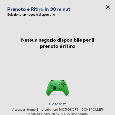
CONCORSO ANNIVERSARIO
Prenota e Ritira in 30 minuti
0
Seleziona un negozio disponibile
Nessun negozio disponibile per il
ACCESSORI HOME ENTERTAINMENT
prenota e ritira
MICROSOFT
Accessori Home Entertainment MICROSOFT - CONTROLLER
WIRELESS PER XBOX-VELOCITY GREEN