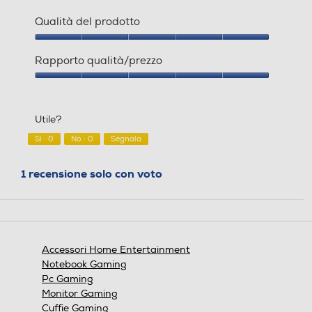
Qualità del prodotto
Qualità
del
Rapporto qualità/prezzo
prodotto,
5
Rapporto
su
qualità/prezzo,
5
5
Utile?
su
5
Sì ·
0
No ·
0
Segnala
1 recensione solo con voto
Accessori Home Entertainment
Notebook Gaming
Pc Gaming
Monitor Gaming
Cuffie Gaming