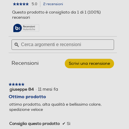
5.0
2 recensioni
L'azione
★★★★★
★★★★★
5
porterà
Questo prodotto è consigliato da 1 di 1 (100%)
su
alla
recensori
5
pagina
stelle.
delle
Leggi
recensioni.
recensioni
per
Cerca
Cerca
MICROSOFT
argomenti
ϙ
argoment
-
CONTROLLER
e
e
WIRELESS
recensioni
recensio
PER
Recensioni
XBOX-
Scrivi una recensione
.
VELOCITY
Questa
GREEN
azione
aprirà
★★★★★
★★★★★
una
·
11 mesi fa
giuseppe 84
5
finestra
su
Ottimo prodotto
modale.
5
ottimo prodotto, alta qualità e bellissimo colore,
stelle.
spedizione veloce
Consiglia questo prodotto
✔
Sì