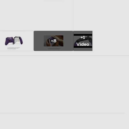
+1
+8
Video