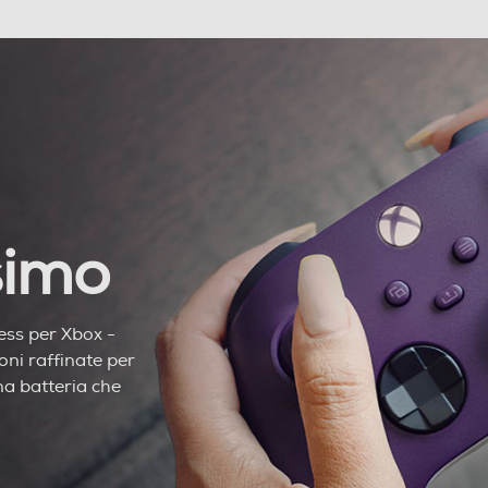
simo
ess per Xbox -
oni raffinate per
na batteria che