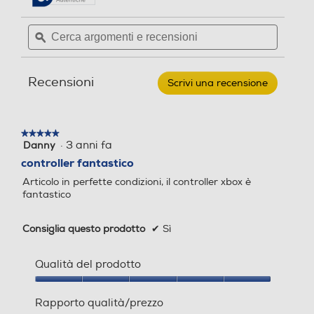
recensioni.
recensioni
per
Cerca
Cerca
MICROSOFT
argomenti
ϙ
argoment
-
XBOX
e
e
WIRELESS
recensioni
recensio
CONTROLLER-
Recensioni
White
Scrivi una recensione
.
robot
Questa
azione
aprirà
★★★★★
★★★★★
una
·
3 anni fa
Danny
5
finestra
su
controller fantastico
modale.
5
Articolo in perfette condizioni, il controller xbox è
stelle.
fantastico
Consiglia questo prodotto
✔
Sì
Qualità del prodotto
Qualità
del
Rapporto qualità/prezzo
prodotto,