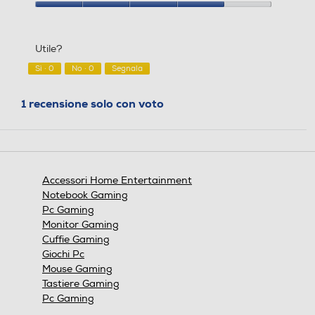
5
Rapporto
su
qualità/prezzo,
5
4
Utile?
su
5
Sì ·
0
No ·
0
Segnala
1 recensione solo con voto
Accessori Home Entertainment
Notebook Gaming
Pc Gaming
Monitor Gaming
Cuffie Gaming
Giochi Pc
Mouse Gaming
Tastiere Gaming
Pc Gaming