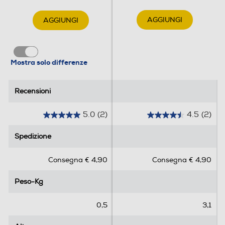
AGGIUNGI
AGGIUNGI
Mostra solo differenze
Recensioni
Recensioni
5.0
(2)
4.5
(2)
5
4
.
.
Spedizione
Spedizione
0
5
s
s
Consegna € 4,90
Consegna € 4,90
u
u
5
5
Peso-Kg
Peso-Kg
s
s
t
t
e
e
0,5
3,1
l
l