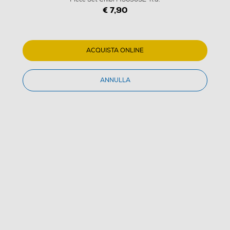
€ 7,90
ACQUISTA ONLINE
ANNULLA
1
/
1
PYRAMID - Magnete One Piece Set Chibi MS65092-
n.d.
(0)
Dettagli Prodotto
Confronta
€ 7,90