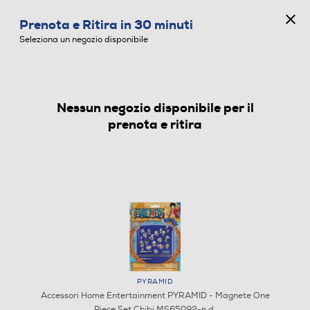
CONCORSO ANNIVERSARIO
Prenota e Ritira in 30 minuti
0
Seleziona un negozio disponibile
Nessun negozio disponibile per il
ACCESSORI HOME ENTERTAINMENT
prenota e ritira
PYRAMID
Accessori Home Entertainment PYRAMID - Magnete One
Piece Set Chibi MS65092-n.d.