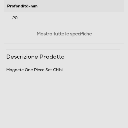
Profondità-mm
20
Peso-Kg
Mostra tutte le specifiche
0,17
Descrizione Prodotto
Informazioni sulla sicurezza del prodotto
Clicca qui
Magnete One Piece Set Chibi