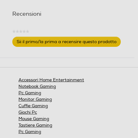
Recensioni
★★★★★
Nessuna
Sii il primo/la prima a recensire questo prodotto
valutazione
.
Questa
azione
aprirà
una
finestra
Accessori Home Entertainment
modale.
Notebook Gaming
Pc Gaming
Monitor Gaming
Cuffie Gaming
Giochi Pc
Mouse Gaming
Tastiere Gaming
Pc Gaming