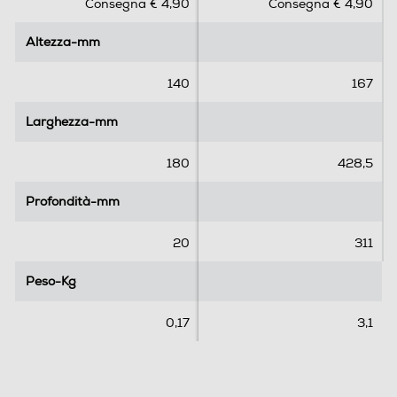
Consegna € 4,90
Consegna € 4,90
u
u
5
5
Altezza-mm
Altezza-mm
s
s
t
t
e
e
140
167
l
l
l
l
Larghezza-mm
Larghezza-mm
e
e
.
.
180
428,5
2
r
Profondità-mm
Profondità-mm
e
c
20
311
e
n
Peso-Kg
Peso-Kg
s
i
0,17
3,1
o
n
i