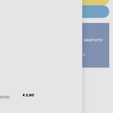
CERCA NEGOZIO
Servizi aggiuntivi alla consegna*
RITIRO USATO RAEE
GRATUITO
AGGIUNGI UN SERVIZIO
*I servizi sono esclusi dal costo di
consegna
Metodi di pagamento e finanziamenti
Informazioni sulla consegna
Diritto di recesso
€ 2,90
38106C