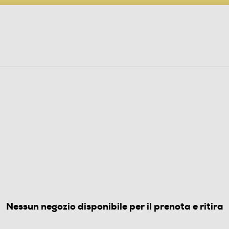
PARTECIPA AL CONCORSO ANNIVERSARIO
ine
 Audio
Elettrodomestici
Foto, Video, Droni
8106C
(0)
Nessun negozio disponibile per il prenota e ritira