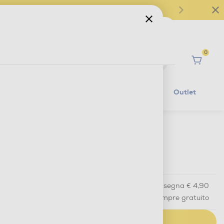
0
Ciao
Mobilità Elettrica
Lifestyle
Outlet
€ 2,90
IVA e contributo RAEE inclusi
Acquisto online
con consegna € 4,90
Ritiro in negozio
in 30 minuti e sempre gratuito
AGGIUNGI AL CARRELLO