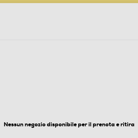
PARTECIPA AL CONCORSO ANNIVERSARIO
ine
 Audio
Elettrodomestici
Foto, Video, Droni
 gaming - 25485-Black
4.8
(15)
Nessun negozio disponibile per il prenota e ritira