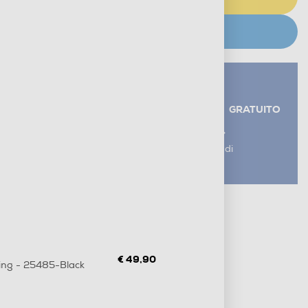
CERCA NEGOZIO
Servizi aggiuntivi alla consegna*
RITIRO USATO RAEE
GRATUITO
AGGIUNGI UN SERVIZIO
*I servizi sono esclusi dal costo di
consegna
Metodi di pagamento e finanziamenti
Informazioni sulla consegna
Diritto di recesso
€ 49,90
ing - 25485-Black