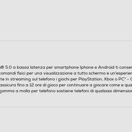
0,22
h® 5.0 a bassa latenza per smartphone Iphone e Android ti consente
omandi fisici per una visualizzazione a tutto schermo e un'esperie
e in streaming sul telefono i giochi per PlayStation, Xbox o PC* - 
 assicura fino a 12 ore di gioco per continuare a giocare come e qua
i gomma a molla per telefono sostiene telefoni di qualsiasi dimensi