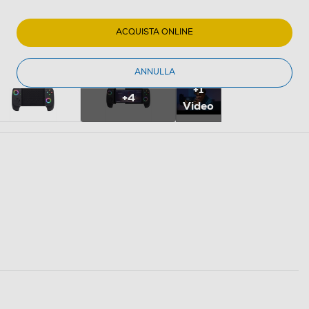
ACQUISTA ONLINE
ANNULLA
+1
+4
Video