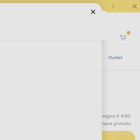
0
Ciao
Mobilità Elettrica
Lifestyle
Outlet
€ 49,90
IVA e contributo RAEE inclusi
Acquisto online
con consegna € 4,90
Ritiro in negozio
in 30 minuti e sempre gratuito
AGGIUNGI AL CARRELLO