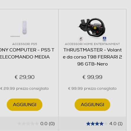
ACCESSORI PS5
ACCESSORI HOME ENTERTAINMENT
ONY COMPUTER - PS5 T
THRUSTMASTER - Volant
ELECOMANDO MEDIA
e da corsa T98 FERRARI 2
96 GTB-Nero
€ 29,90
€ 99,99
€ 29,99
prezzo consigliato
€ 99,99
prezzo consigliato
AGGIUNGI
AGGIUNGI
0.0
(0)
4.0
(1)
0
4