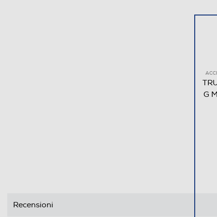
ACC
TRU
G M
Recensioni