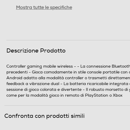
Peso-Kg
Mostra tutte le specifiche
Informazioni sulla sicurezza del prodotto
Clicca qui
Descrizione Prodotto
Controller gaming mobile wireless - - La connessione Bluetoot
precedenti - Gioca comodamente in stile console portatile con c
Android adatto alla modalità controller o trasmetti direttament
feedback a vibrazione dual - La batteria ricaricabile integrata
sessione di gioco colorata e divertente - Il robusto morsetto d
come per la modalità gioco in remoto di PlayStation o Xbox
Confronta con prodotti simili