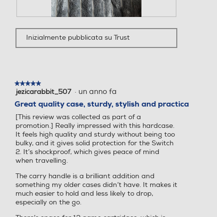
c
i
e
o
F
F
n
n
o
o
s
e
Inizialmente pubblicata su Trust
t
t
i
a
o
o
o
p
2
Q
n
r
d
u
e
i
e
e
l
s
.
r
★★★★★
★★★★★
l
t
·
un anno fa
à
jezicarabbit_507
5
a
a
u
su
Great quality case, sturdy, stylish and practica
r
a
5
n
[This review was collected as part of a
e
z
stelle.
a
promotion.] Really impressed with this hardcase.
c
i
f
It feels high quality and sturdy without being too
e
o
i
bulky, and it gives solid protection for the Switch
n
n
n
2. It’s shockproof, which gives peace of mind
s
e
e
when travelling.
i
a
s
o
p
t
The carry handle is a brilliant addition and
n
r
r
something my older cases didn’t have. It makes it
e
i
a
much easier to hold and less likely to drop,
.
r
m
especially on the go.
à
o
u