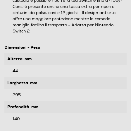
custodia è possibile riporre la tua Switch e fino a 4 Joy-
Cons; è presente anche una tasca extra per riporre
cinturini da polso, cavi e 12 giochi - Il design antiurto
offre una maggiore protezione mentre la comoda
maniglia facilita il trasporto - Adatta per Nintendo
Switch 2
Dimensioni - Peso
Altezza-mm
44
Larghezza-mm
295
Profondità-mm
140
Peso-Kg