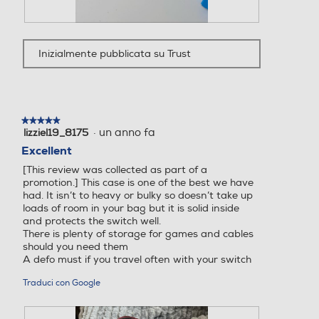
F
F
o
o
Inizialmente pubblicata su Trust
t
t
o
o
1
Q
d
u
e
e
★★★★★
★★★★★
l
s
·
un anno fa
lizziel19_8175
5
l
t
su
Excellent
a
a
5
r
a
[This review was collected as part of a
stelle.
e
z
promotion.] This case is one of the best we have
c
i
had. It isn’t to heavy or bulky so doesn’t take up
e
o
loads of room in your bag but it is solid inside
n
n
and protects the switch well.
s
e
There is plenty of storage for games and cables
i
a
should you need them
o
p
A defo must if you travel often with your switch
n
r
Traduci con Google
e
i
.
r
à