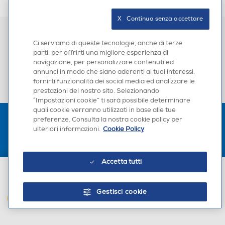
n
a
X   Continua senza accettare
f
i
Iscriviti a Star Club
Ritiro in negozio
n
Ci serviamo di queste tecnologie, anche di terze
accumula punti e
e
gratuito e in 30 minuti
parti, per offrirti una migliore esperienza di
vantaggi
s
navigazione, per personalizzare contenuti ed
t
annunci in modo che siano aderenti ai tuoi interessi,
Potenzia i tuoi acquisti
Hai dubbi per l'ordine?
r
fornirti funzionalità dei social media ed analizzare le
scopri i nostri servizi
Leggi le FAQ o contattaci
a
prestazioni del nostro sito. Selezionando
m
“Impostazioni cookie” ti sarà possibile determinare
o
quali cookie verranno utilizzati in base alle tue
d
preferenze. Consulta la nostra cookie policy per
a
ulteriori informazioni.
Cookie Policy
l
e
.
Accetta tutti
€ 11,90
L'AZIENDA
Gestisci cookie
AGGIUNGI AL CARRELLO
PER I TUOI ACQUISTI