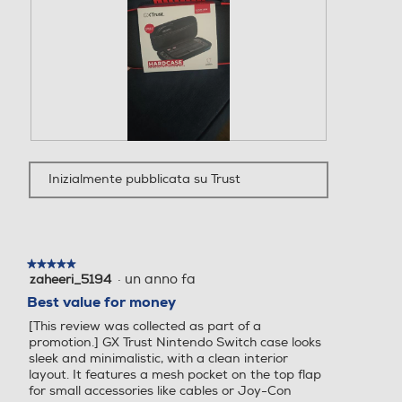
n
r
d
u
e
i
e
e
l
s
.
r
l
t
à
a
a
u
r
a
n
e
z
a
c
i
f
e
o
i
n
n
F
F
n
s
e
o
o
e
Inizialmente pubblicata su Trust
i
a
t
t
s
o
p
o
o
t
n
r
3
Q
r
e
i
d
u
a
.
r
e
e
m
à
l
s
★★★★★
★★★★★
o
u
l
t
·
un anno fa
zaheeri_5194
5
d
n
a
a
su
Best value for money
a
a
r
a
5
l
f
[This review was collected as part of a
e
z
stelle.
i
e
promotion.] GX Trust Nintendo Switch case looks
c
i
n
sleek and minimalistic, with a clean interior
e
o
.
e
layout. It features a mesh pocket on the top flap
n
n
s
for small accessories like cables or Joy-Con
s
e