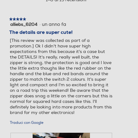
una
finestra
modale.
★★★★★
★★★★★
·
un anno fa
alliebs_6204
5
su
The details are super cute!
5
[This review was collected as part of a
stelle.
promotion.] Ok I didn't have super high
expectations from this because it's a case but
the DETAILS! It's really, really well built, the
zipper is strong, the protection is good and I love
the little extra thoughs like the red rubber on the
handle and the blue and red bands around the
zipper to match the switch 2 colours. It's super
light and compact and I'm so excited to bring it
on a road trip this weekend! Be aware that the
zipper does snag a little on the corners but this is
normal for squared hard cases like this. I'll
definitely be looking into more products from this
brand for my other electronics!
Traduci con Google