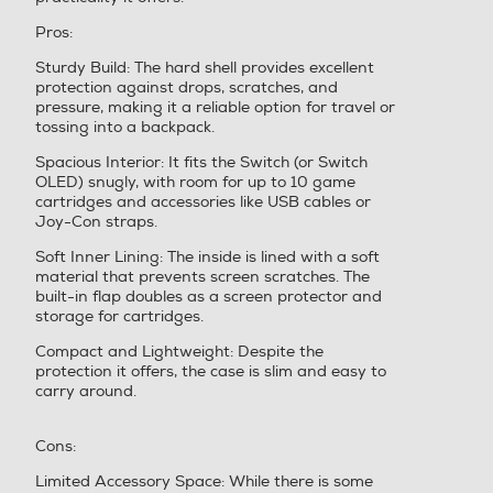
t
i
a
Pros:
r
o
p
a
n
r
Sturdy Build: The hard shell provides excellent
m
e
i
protection against drops, scratches, and
o
.
r
pressure, making it a reliable option for travel or
d
à
tossing into a backpack.
a
u
l
n
Spacious Interior: It fits the Switch (or Switch
e
a
OLED) snugly, with room for up to 10 game
.
f
cartridges and accessories like USB cables or
i
Joy-Con straps.
n
e
Soft Inner Lining: The inside is lined with a soft
s
material that prevents screen scratches. The
t
built-in flap doubles as a screen protector and
r
storage for cartridges.
a
Compact and Lightweight: Despite the
m
protection it offers, the case is slim and easy to
o
carry around.
d
a
l
Cons:
e
.
Limited Accessory Space: While there is some