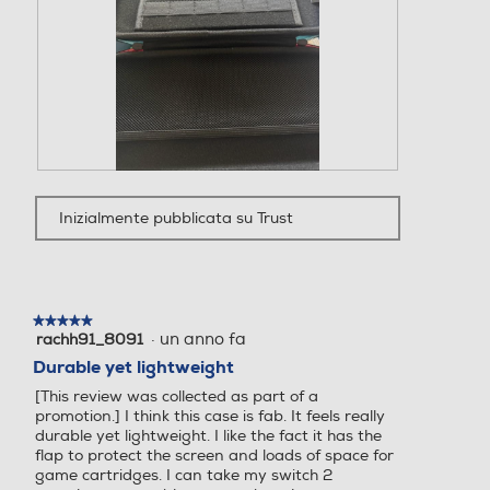
n
r
d
u
e
i
e
e
l
s
.
r
l
t
à
a
a
u
r
a
n
e
z
a
c
i
f
e
o
i
n
n
F
F
n
s
e
o
o
e
Inizialmente pubblicata su Trust
i
a
t
t
s
o
p
o
o
t
n
r
3
Q
r
e
i
d
u
a
.
r
e
e
m
à
l
s
★★★★★
★★★★★
o
u
l
t
·
un anno fa
rachh91_8091
5
d
n
a
a
su
Durable yet lightweight
a
a
r
a
5
l
f
[This review was collected as part of a
e
z
stelle.
i
e
promotion.] I think this case is fab. It feels really
c
i
n
durable yet lightweight. I like the fact it has the
e
o
.
e
flap to protect the screen and loads of space for
n
n
s
game cartridges. I can take my switch 2
s
e