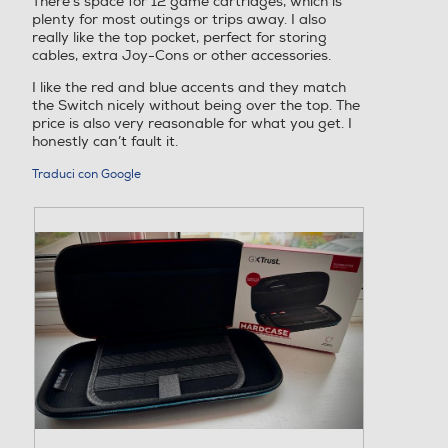
There’s space for 12 game cartridges, which is
d
n
plenty for most outings or trips away. I also
a
a
really like the top pocket, perfect for storing
l
f
cables, extra Joy-Cons or other accessories.
i
e
n
.
I like the red and blue accents and they match
e
the Switch nicely without being over the top. The
s
price is also very reasonable for what you get. I
t
honestly can’t fault it.
r
a
Traduci con Google
m
o
d
a
l
e
.