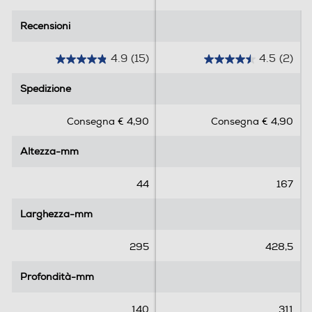
Recensioni
Recensioni
4.9
(15)
4.5
(2)
4
4
.
.
Spedizione
Spedizione
9
5
s
s
Consegna € 4,90
Consegna € 4,90
u
u
5
5
Altezza-mm
Altezza-mm
s
s
t
t
e
e
44
167
l
l
l
l
Larghezza-mm
Larghezza-mm
e
e
.
.
295
428,5
1
2
5
r
Profondità-mm
Profondità-mm
r
e
e
c
140
311