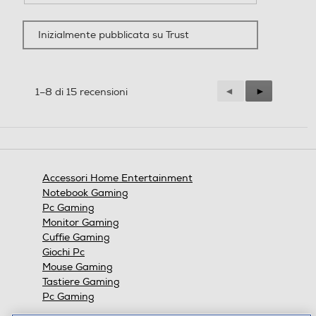
F
F
o
o
Inizialmente pubblicata su Trust
t
t
o
o
1
Q
d
u
e
e
Precedente
◄
Successiva
►
1–8 di 15 recensioni
l
s
Reviews
Reviews
l
t
a
a
r
a
e
z
c
i
Accessori Home Entertainment
e
o
Notebook Gaming
n
n
Pc Gaming
s
e
Monitor Gaming
i
a
Cuffie Gaming
o
p
n
r
Giochi Pc
e
i
Mouse Gaming
.
r
Tastiere Gaming
à
Pc Gaming
u