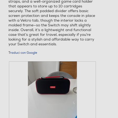
t
straps, and a well-organized game card holder
i
a
r
that appears to store up to 10 cartridges
o
p
a
securely. The soft padded divider offers basic
n
r
m
screen protection and keeps the console in place
e
i
o
with a Velcro tab, though the interior lacks a
.
r
d
molded frame—so the Switch may shift slightly
à
a
inside. Overall, it’s a lightweight and functional
u
l
case that’s great for travel, especially if you’re
n
e
looking for a stylish and affordable way to carry
a
.
your Switch and essentials.
f
i
Traduci con Google
n
e
s
t
r
a
m
o
d
a
l
e
.