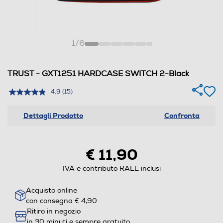
1
/
6
TRUST - GXT1251 HARDCASE SWITCH 2-Black
4.9
(15)
Dettagli Prodotto
Confronta
€ 11,90
IVA e contributo RAEE inclusi
Acquisto online
con consegna € 4,90
Ritiro in negozio
in 30 minuti e sempre gratuito