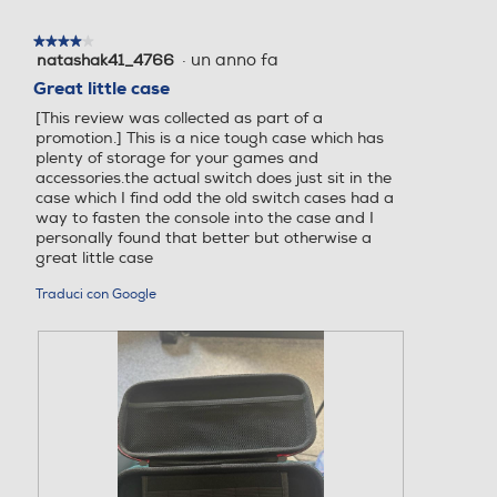
o
.
r
e
e
d
à
l
s
★★★★★
★★★★★
a
u
l
t
·
un anno fa
natashak41_4766
4
l
n
a
a
su
Great little case
e
a
r
a
5
.
f
[This review was collected as part of a
e
z
stelle.
i
promotion.] This is a nice tough case which has
c
i
n
plenty of storage for your games and
e
o
e
accessories.the actual switch does just sit in the
n
n
s
case which I find odd the old switch cases had a
s
e
t
way to fasten the console into the case and I
i
a
r
personally found that better but otherwise a
o
p
a
great little case
n
r
m
e
i
Traduci con Google
o
.
r
d
à
a
u
l
n
e
a
.
f
i
n
e
s