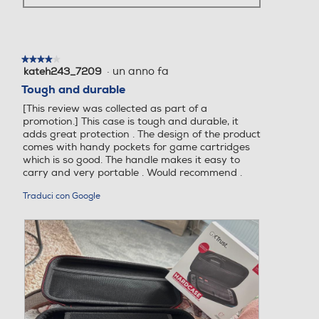
s
o
p
o
o
t
n
r
3
Q
r
e
i
d
u
a
.
r
e
e
m
à
l
s
★★★★★
★★★★★
o
u
l
t
·
un anno fa
kateh243_7209
4
d
n
a
a
su
Tough and durable
a
a
r
a
5
l
f
[This review was collected as part of a
e
z
stelle.
i
e
promotion.] This case is tough and durable, it
c
i
n
adds great protection . The design of the product
e
o
.
e
comes with handy pockets for game cartridges
n
n
s
which is so good. The handle makes it easy to
s
e
t
carry and very portable . Would recommend .
i
a
r
o
p
Traduci con Google
a
n
r
m
e
i
o
.
r
d
à
a
u
l
n
e
a
.
f
i
n