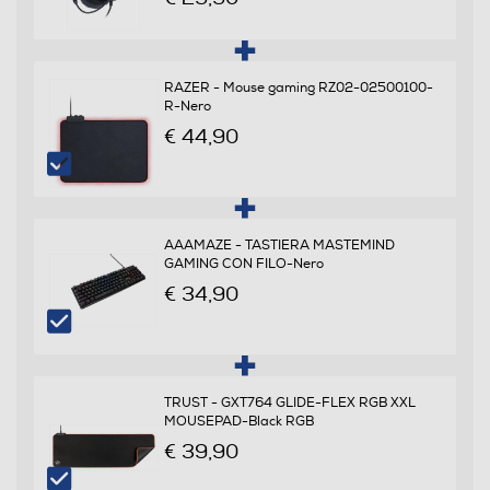
Mute control
RAZER - Mouse gaming RZ02-02500100-
R-Nero
€ 44,90
Altre descrizioni strutturali
• Speaker da 40 mm per bassi profondi e suono
cristallino • Microfono regolabile • Padiglioni auricolari
AAAMAZE - TASTIERA MASTEMIND
con comoda imbottitura • Controllo remoto in linea con
GAMING CON FILO-Nero
comandi per volume e silenziamento microfono •
€ 34,90
Lunghezza del cavo: circa 220 cm
Sistemi operativi compatibili
PS4™, PC, MAC E DISPOSITIVI MOBILI
TRUST - GXT764 GLIDE-FLEX RGB XXL
MOUSEPAD-Black RGB
Descrizione marketing
€ 39,90
Cuffie V3 Gaming Stereo PS4/PS5 Licenza Ufficiale