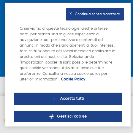
Seguici sui social
X   Continua senza accettare
Ci serviamo di queste tecnologie, anche di terze
parti, per offrirti una migliore esperienza di
navigazione, per personalizzare contenuti ed
Scarica la nostra app
annunci in modo che siano aderenti ai tuoi interessi,
fornirti funzionalità dei social media ed analizzare le
prestazioni del nostro sito. Selezionando
“Impostazioni cookie” ti sarà possibile determinare
quali cookie verranno utilizzati in base alle tue
preferenze. Consulta la nostra cookie policy per
ulteriori informazioni.
Cookie Policy
Euronics Italia SpA. Sede legale Via Montefeltro, 6/a 20156 Milano
Partita Iva, Codice Fiscale e iscrizione CCIAA Milano Monza Brianza Lodi
n. 13337170156. Codice intermediario SDI: HHBD9AK. Vendite soggette
Accetta tutti
agli Artt. 45 e ss del Codice del Consumo in tema di Diritti dei
Consumatori.
€ 29,90
Gestisci cookie
AGGIUNGI AL CARRELLO