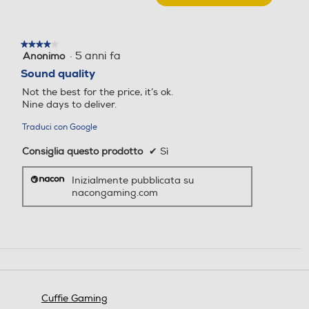
V3
Questa
PS5-
azione
Nero/Titanio
aprirà
★★★★★
★★★★★
una
·
5 anni fa
Anonimo
4
finestra
su
Sound quality
modale.
5
Not the best for the price, it’s ok.
stelle.
Nine days to deliver.
Traduci con Google
Consiglia questo prodotto
✔
Sì
Inizialmente pubblicata su
nacongaming.com
Cuffie Gaming