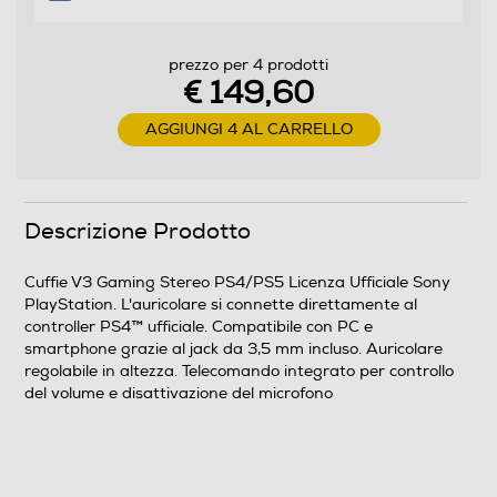
Sony PlayStation. L'auricolare si connette direttamente
al controller PS4™ ufficiale. Compatibile con PC e
smartphone grazie al jack da 3,5 mm incluso. Auricolare
prezzo per 4 prodotti
regolabile in altezza. Telecomando integrato per
€ 149,60
controllo del volume e disattivazione del microfono
AGGIUNGI 4 AL CARRELLO
Dimensioni - Peso
Peso-Kg
Descrizione Prodotto
0,37
Cuffie V3 Gaming Stereo PS4/PS5 Licenza Ufficiale Sony
PlayStation. L'auricolare si connette direttamente al
Informazioni sulla sicurezza del prodotto
controller PS4™ ufficiale. Compatibile con PC e
smartphone grazie al jack da 3,5 mm incluso. Auricolare
Clicca qui
regolabile in altezza. Telecomando integrato per controllo
del volume e disattivazione del microfono