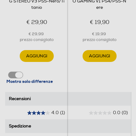
G STEREO V3 PS5-Nero/Ti
O GAMING V1 PS4/PS5-N
tanio
ere
€ 29,90
€ 19,90
€ 29,99
€ 19,99
prezzo consigliato
prezzo consigliato
AGGIUNGI
AGGIUNGI
Mostra solo differenze
Recensioni
Recensioni
4.0
(1)
0.0
(0)
4
0
.
.
Spedizione
Spedizione
0
0
s
s