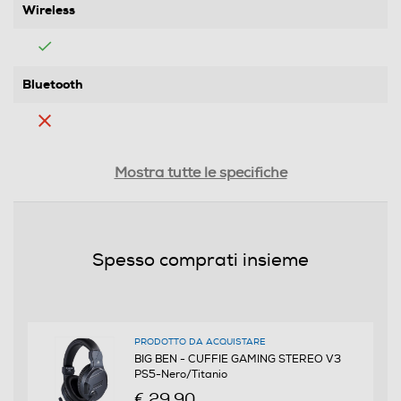
Wireless
Bluetooth
Riduzione rumore
Mostra tutte le specifiche
Controllo volume
Spesso comprati insieme
Cuffia Gamer
Si
PRODOTTO DA ACQUISTARE
BIG BEN - CUFFIE GAMING STEREO V3
PS5-Nero/Titanio
Microfono incorporato
€ 29,90