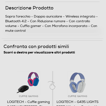
Descrizione Prodotto
Altezza-mm
Sopra l'orecchio - Doppio auricolare - Wireless integrato -
178
Bluetooth 4.2 - Con Riduzione rumore - Con controllo
volume - Cuffia gamer - Con Microfono incorporato - Con
Larghezza-mm
mute control
179
Confronta con prodotti simili
Profondità-mm
Scorri a destra per visualizzare altri prodotti
82
Peso-Kg
0,379
Informazioni sulla sicurezza del prodotto
CUFFIE GAMING
CUFFIE GAMING
Clicca qui
LOGITECH - Cuffie gaming
LOGITECH - G435 LIGHTS