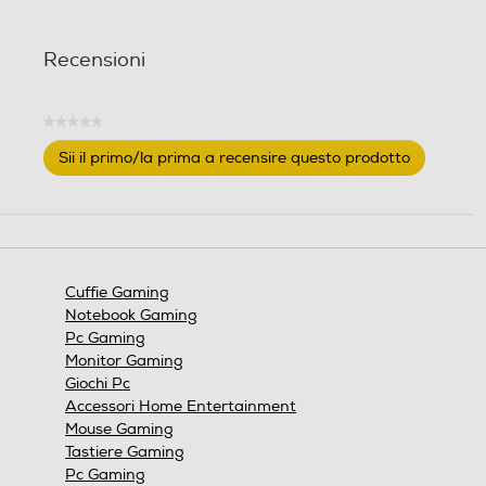
Recensioni
★★★★★
Nessuna
Sii il primo/la prima a recensire questo prodotto
valutazione
.
Questa
azione
aprirà
una
finestra
Cuffie Gaming
modale.
Notebook Gaming
Pc Gaming
Monitor Gaming
Giochi Pc
Accessori Home Entertainment
Mouse Gaming
Tastiere Gaming
Pc Gaming