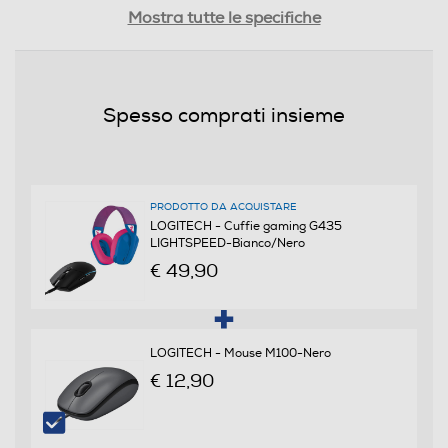
Riduzione rumore
Mostra tutte le specifiche
Controllo volume
Spesso comprati insieme
Cuffia Gamer
Si
PRODOTTO DA ACQUISTARE
LOGITECH - Cuffie gaming G435
LIGHTSPEED-Bianco/Nero
Microfono incorporato
€ 49,90
Mute control
LOGITECH - Mouse M100-Nero
€ 12,90
Altre descrizioni strutturali