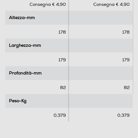
Consegna € 4,90
Consegna € 4,90
u
u
5
5
Altezza-mm
Altezza-mm
s
s
t
t
e
e
178
178
l
l
l
l
Larghezza-mm
Larghezza-mm
e
e
.
.
179
179
6
2
Profondità-mm
Profondità-mm
r
e
82
82
c
e
Peso-Kg
Peso-Kg
n
s
0,379
0,379
i
o
n
i