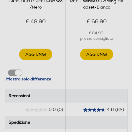
G435 LIGHTSPEED-Bianco
PEED Wireless Gaming He
/Nero
adset-Bianco
€ 49,90
€ 66,90
€ 84,99
prezzo consigliato
AGGIUNGI
AGGIUNGI
Mostra solo differenze
Recensioni
Recensioni
0.0
(0)
4.6
(62)
0
4
.
.
Spedizione
Spedizione
0
6
s
s