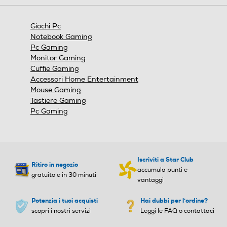
aprirà
una
finestra
Giochi Pc
modale.
Notebook Gaming
Pc Gaming
Monitor Gaming
Cuffie Gaming
Accessori Home Entertainment
Mouse Gaming
Tastiere Gaming
Pc Gaming
Iscriviti a Star Club
Ritiro in negozio
accumula punti e
gratuito e in 30 minuti
vantaggi
Potenzia i tuoi acquisti
Hai dubbi per l'ordine?
scopri i nostri servizi
Leggi le FAQ o contattaci