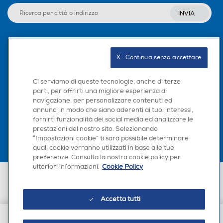
INVIA
Seguici sui social
X   Continua senza accettare
Ci serviamo di queste tecnologie, anche di terze
parti, per offrirti una migliore esperienza di
navigazione, per personalizzare contenuti ed
Scarica la nostra app
annunci in modo che siano aderenti ai tuoi interessi,
fornirti funzionalità dei social media ed analizzare le
prestazioni del nostro sito. Selezionando
“Impostazioni cookie” ti sarà possibile determinare
quali cookie verranno utilizzati in base alle tue
preferenze. Consulta la nostra cookie policy per
ulteriori informazioni.
Cookie Policy
Euronics Italia SpA. Sede legale Via Montefeltro, 6/a 20156 Milano
Partita Iva, Codice Fiscale e iscrizione CCIAA Milano Monza Brianza Lodi
n. 13337170156. Codice intermediario SDI: HHBD9AK. Vendite soggette
Accetta tutti
agli Artt. 45 e ss del Codice del Consumo in tema di Diritti dei
Consumatori.