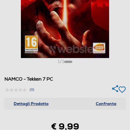
1
/
1
NAMCO - Tekken 7 PC
(0)
Dettagli Prodotto
Confronta
€ 9,99