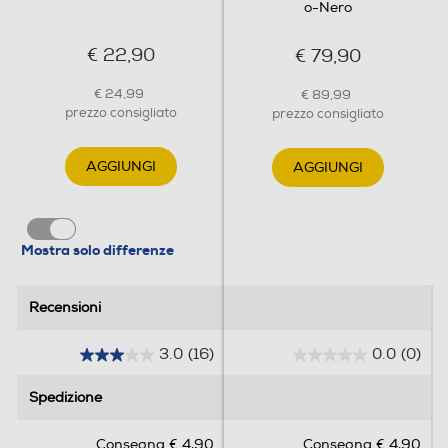
o-Nero
€ 22,90
€ 79,90
€ 24,99
€ 89,99
prezzo consigliato
prezzo consigliato
AGGIUNGI
AGGIUNGI
Mostra solo differenze
Recensioni
Recensioni
3.0
(16)
0.0
(0)
3
0
.
.
Spedizione
Spedizione
0
0
s
s
Consegna € 4,90
Consegna € 4,90