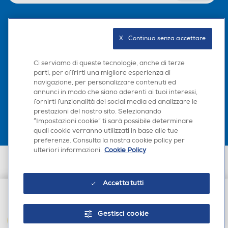
Seguici sui social
X   Continua senza accettare
Ci serviamo di queste tecnologie, anche di terze
parti, per offrirti una migliore esperienza di
navigazione, per personalizzare contenuti ed
Scarica la nostra app
annunci in modo che siano aderenti ai tuoi interessi,
fornirti funzionalità dei social media ed analizzare le
prestazioni del nostro sito. Selezionando
“Impostazioni cookie” ti sarà possibile determinare
quali cookie verranno utilizzati in base alle tue
preferenze. Consulta la nostra cookie policy per
ulteriori informazioni.
Cookie Policy
Euronics Italia SpA. Sede legale Via Montefeltro, 6/a 20156 Milano
Partita Iva, Codice Fiscale e iscrizione CCIAA Milano Monza Brianza Lodi
n. 13337170156. Codice intermediario SDI: HHBD9AK. Vendite soggette
Accetta tutti
agli Artt. 45 e ss del Codice del Consumo in tema di Diritti dei
Consumatori.
€ 22,90
Gestisci cookie
AGGIUNGI AL CARRELLO