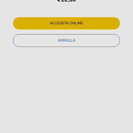
ACQUISTA ONLINE
1
/
5
ANNULLA
NACON - PC Controller PCGC-100XF-Nero
3.0
(16)
Dettagli Prodotto
Confronta
€ 22,90
IVA e contributo RAEE inclusi
€ 24,99
prezzo consigliato
Acquisto online
con consegna € 4,90