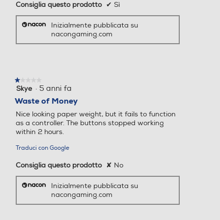
Consiglia questo prodotto
✔
Sì
Inizialmente pubblicata su
nacongaming.com
★★★★★
★★★★★
·
5 anni fa
Skye
1
su
Waste of Money
5
Nice looking paper weight, but it fails to function
stelle.
as a controller. The buttons stopped working
within 2 hours.
Traduci con Google
Consiglia questo prodotto
✘
No
Inizialmente pubblicata su
nacongaming.com