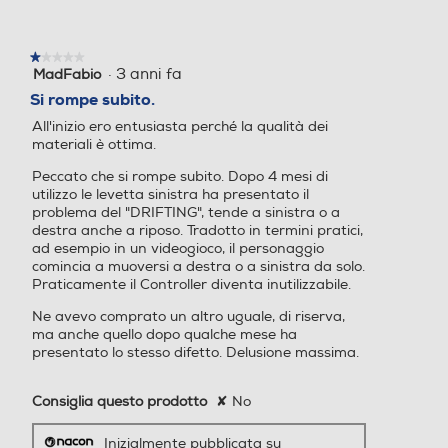
una
finestra
modale.
★★★★★
★★★★★
·
3 anni fa
MadFabio
1
su
Si rompe subito.
5
All'inizio ero entusiasta perché la qualità dei
stelle.
materiali è ottima.
Peccato che si rompe subito. Dopo 4 mesi di
utilizzo le levetta sinistra ha presentato il
problema del "DRIFTING", tende a sinistra o a
destra anche a riposo. Tradotto in termini pratici,
ad esempio in un videogioco, il personaggio
comincia a muoversi a destra o a sinistra da solo.
Praticamente il Controller diventa inutilizzabile.
Ne avevo comprato un altro uguale, di riserva,
ma anche quello dopo qualche mese ha
presentato lo stesso difetto. Delusione massima.
Consiglia questo prodotto
✘
No
Inizialmente pubblicata su