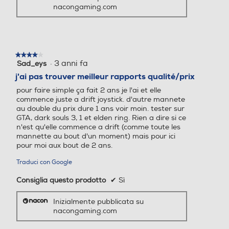
nacongaming.com
★★★★★
★★★★★
·
3 anni fa
Sad_eys
4
su
j'ai pas trouver meilleur rapports qualité/prix
5
pour faire simple ça fait 2 ans je l'ai et elle
stelle.
commence juste a drift joystick. d'autre mannete
au double du prix dure 1 ans voir moin. tester sur
GTA, dark souls 3, 1 et elden ring. Rien a dire si ce
n'est qu'elle commence a drift (comme toute les
mannette au bout d'un moment) mais pour ici
pour moi aux bout de 2 ans.
Traduci con Google
Consiglia questo prodotto
✔
Sì
Inizialmente pubblicata su
nacongaming.com