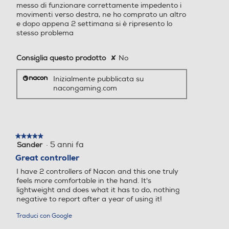
messo di funzionare correttamente impedento i
movimenti verso destra, ne ho comprato un altro
e dopo appena 2 settimana si è ripresento lo
stesso problema
Consiglia questo prodotto
✘
No
Inizialmente pubblicata su
nacongaming.com
★★★★★
★★★★★
·
5 anni fa
Sander
5
su
Great controller
5
I have 2 controllers of Nacon and this one truly
stelle.
feels more comfortable in the hand. It's
lightweight and does what it has to do, nothing
negative to report after a year of using it!
Traduci con Google