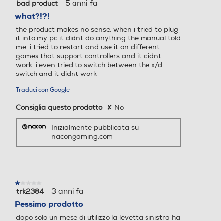
·
5 anni fa
bad product
1
su
what?!?!
5
the product makes no sense, when i tried to plug
stelle.
it into my pc it didnt do anything the manual told
me. i tried to restart and use it on different
games that support controllers and it didnt
work. i even tried to switch between the x/d
switch and it didnt work
Traduci con Google
Consiglia questo prodotto
✘
No
Inizialmente pubblicata su
nacongaming.com
★★★★★
★★★★★
·
3 anni fa
trk2384
1
su
Pessimo prodotto
5
dopo solo un mese di utilizzo la levetta sinistra ha
stelle.