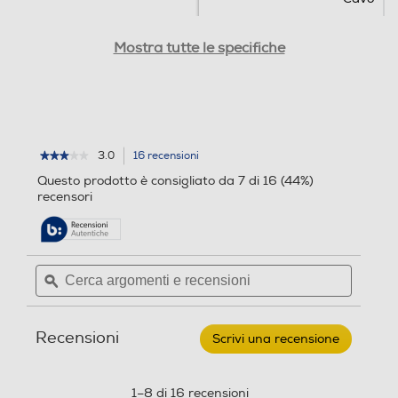
Ricevitore wireless nano
Ricevitore wireless nano
Mostra tutte le specifiche
Collegamento
Collegamento
3.0
16 recensioni
L'azione
★★★★★
★★★★★
3
porterà
Questo prodotto è consigliato da 7 di 16 (44%)
su
alla
recensori
5
pagina
stelle.
delle
Leggi
recensioni.
recensioni
per
Cerca
Cerca
NACON
argomenti
ϙ
argoment
-
PC
e
e
Controller
recensioni
recensio
PCGC-
Recensioni
100XF-
Scrivi una recensione
.
Nero
Questa
azione
aprirà
1–8 di 16 recensioni