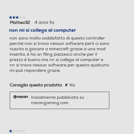
★★★★★
★★★★★
·
4 anni fa
Matteo32
3
su
non mi si collega al computer
5
non sono molto soddisfatto di questo controller
stelle.
perchè non si trova nessun software però ci sono
riuscito a giocare a minecraft grazie a una mod
inserita, è ha un filing pazzesco anche per il
prezzo è buono ma nn si collega al computer e
nn si trova nessun software per questo qualcuno
mi può rispondere grazie.
Consiglia questo prodotto
✘
No
Inizialmente pubblicata su
nacongaming.com
★★★★★
★★★★★