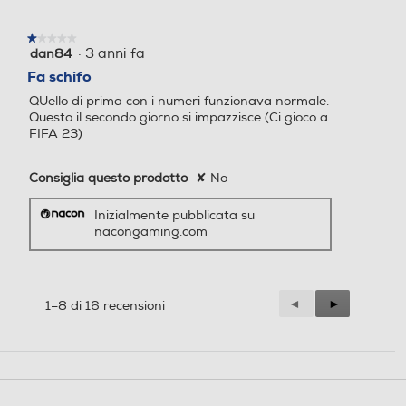
★★★★★
★★★★★
·
3 anni fa
dan84
1
su
Fa schifo
5
QUello di prima con i numeri funzionava normale.
stelle.
Questo il secondo giorno si impazzisce (Ci gioco a
FIFA 23)
Consiglia questo prodotto
✘
No
Inizialmente pubblicata su
nacongaming.com
Precedente
◄
Successiva
►
1–8 di 16 recensioni
Reviews
Reviews