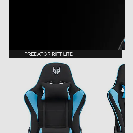
Altezza minima dei braccioli 60.5cm Altezza dello
schienale 84cm Larghezza della spalla dello schienale
58cm Dimensione del pacchetto (L x W x H)
84*66*29cm Max. Altezza dell'utente consigliato
200cm Peso netto/lordo 18.2 /21.2kg Max. Capacità di
peso 150 kg
Descrizione marketing
PREDATOR RIFT LITE
Predator Gaming Chair Prendi posizione Design che
riduce al minimo la tensione muscolare e che abbraccia
il corpo. Sistemati e mettiti comodo. Supporto
lombare/cervicale rimovibili. Grande sostegno per la
parte bassa della schiena e il collo. Imbottito in schiuma
modellante ad alta densità, si plasma a seconda delle
proprie forme. Trama del tessuto costruita per durare e
in materiale traspirante. Braccioli ergonomici Braccioli
regolabili in quattro direzioni: ALTO-BASSO -
ROTAZIONE INTERNO-ESTERNO Incredibile inclinazione
Reclinazione del sedile fino a 150°. Sdraiati, rilassati e
inizia la prossima partita! Telaio in acciaio ricavato dal