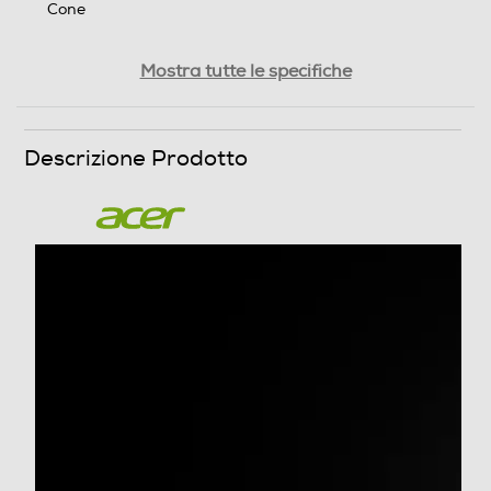
Cone
Compatibilità
Mostra tutte le specifiche
.
Altre caratteristiche
Descrizione Prodotto
Generale Tipo di schiuma Schiuma ad alta densità
modellata Densità della schiuma Schiena 20-22kg/m³
Seduta 40-45 kg/m³ Costruzione del telaio Acciaio
(Diametro: 19mm) Materiale della copertura del sedile
Tessuto Colore Versioni Nero, blu Braccioli regolabili 2D
Dimensione bracciolo Pad (L x W) 28*7.5cm Blocco
dell'inclinazione Sì Pistone di sollevamento a gas Classe
3 Stile dello schienale del sedile Alto-schienale Angolo
posteriore regolabile 90° - 150 Poggiatesta e cuscino
lombare Sì Base a cinque ruote Base in nylon
Dimensione ruote 65 mm Peso e dimensioni Dimensione
della seduta (L*P*T) 54*52*16cm Altezza massima dei
posti a sedere 52,5 cm Altezza minima dei posti a
sedere 45cm Altezza massima dei braccioli 67,5 cm