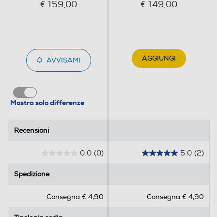
€ 159,00
€ 149,00
Numero di rotelle
5
Schienale regolabile
AGGIUNGI
AVVISAMI
Rotelle silenziose
Mostra solo differenze
Recensioni
Recensioni
Cuscino cervicale
0.0
(0)
5.0
(2)
0
5
.
.
Spedizione
Spedizione
Cuscino lombare
0
0
s
s
Consegna € 4,90
Consegna € 4,90
u
u
PRENDI POSIZIONE
5
5
Seduta regolabile