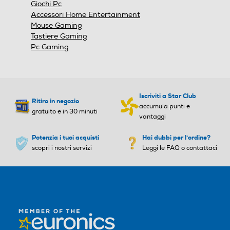
Seduta regolabile
Seduta regolabile
Giochi Pc
Accessori Home Entertainment
Mouse Gaming
Tastiere Gaming
Pc Gaming
Blocco schienale
Blocco schienale
Altezza-mm
Altezza-mm
Iscriviti a Star Club
Ritiro in negozio
accumula punti e
gratuito e in 30 minuti
vantaggi
1290
1280
Potenzia i tuoi acquisti
Hai dubbi per l'ordine?
Larghezza-mm
Larghezza-mm
scopri i nostri servizi
Leggi le FAQ o contattaci
E NON SOLO
- RECLINABILE FINO A 150°: abbandonati sullo
710
680
schienale, rilassati e inizia una nuova partita
Profondità-mm
Profondità-mm
- TELAIO COMPLETAMENTE IN ACCIAIO: non
preoccuparti. Reggerà il tuo peso.
520
690