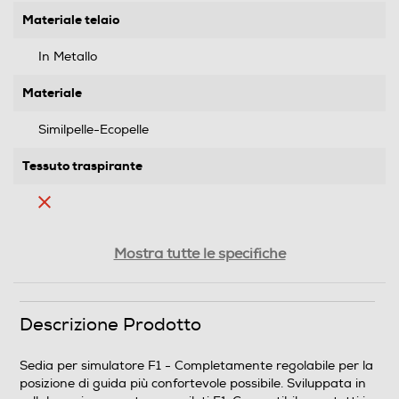
Materiale telaio
In Metallo
Materiale
Similpelle-Ecopelle
Tessuto traspirante
Compatibilità
Mostra tutte le specifiche
Compatibile con Playstation2®, Playstation3®, Xbox®,
Xbox 360®, Wii® e PC Compatibile con la maggior
parte di volanti e pedaliere presenti sul mercato Sedile
Descrizione Prodotto
da corsa brevettato con telaio nero in acciaio
completamente regolabile Usato dai piloti di monoposto
Sedia per simulatore F1 - Completamente regolabile per la
professionisti Sedile imbottito in similpelle nera di alta
posizione di guida più confortevole possibile. Sviluppata in
qualità Qualità costruttiva superiore e grande confort