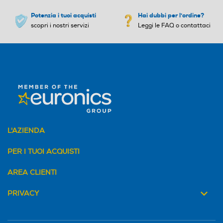
Potenzia i tuoi acquisti
Hai dubbi per l'ordine?
Larghezza-mm
Larghezza-mm
scopri i nostri servizi
Leggi le FAQ o contattaci
1400
680
Profondità-mm
Profondità-mm
500
690
Peso-Kg
Peso-Kg
L'AZIENDA
36
15,5
PER I TUOI ACQUISTI
AREA CLIENTI
PRIVACY