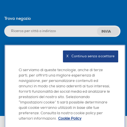
Trova negozio
INVIA
Seguici sui social
X   Continua senza accettare
Ci serviamo di queste tecnologie, anche di terze
parti, per offrirti una migliore esperienza di
navigazione, per personalizzare contenuti ed
Scarica la nostra app
annunci in modo che siano aderenti ai tuoi interessi,
fornirti funzionalità dei social media ed analizzare le
prestazioni del nostro sito. Selezionando
“Impostazioni cookie” ti sarà possibile determinare
quali cookie verranno utilizzati in base alle tue
preferenze. Consulta la nostra cookie policy per
ulteriori informazioni.
Cookie Policy
Euronics Italia SpA. Sede legale Via Montefeltro, 6/a 20156 Milano