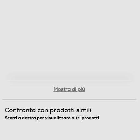
team e piloti F1. Compatibile con tutti i volanti e
pedaliere sul mercato, e con tutte le console e PC.
Colore nero.
Dettagli strutturali
Braccioli
Altezza regolabile
Mostra di più
Peso max supportato - Kg
Confronta con prodotti simili
122
Scorri a destra per visualizzare altri prodotti
Schienale regolabile