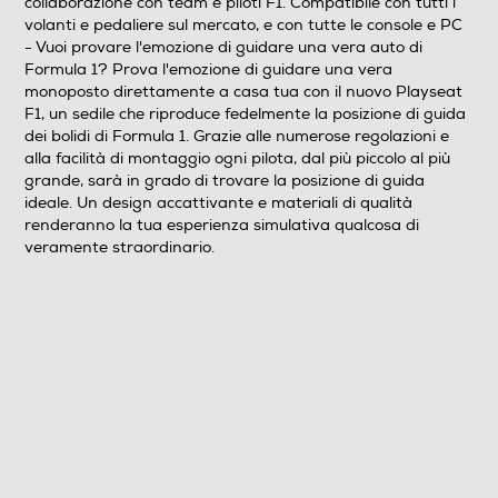
collaborazione con team e piloti F1. Compatibile con tutti i
G27 Gearshift Support incluso
volanti e pedaliere sul mercato, e con tutte le console e PC
- Vuoi provare l'emozione di guidare una vera auto di
Accessori in dotazione
Formula 1? Prova l'emozione di guidare una vera
monoposto direttamente a casa tua con il nuovo Playseat
Manuale di istruzioni Strumenti per un montaggio facile
F1, un sedile che riproduce fedelmente la posizione di guida
e veloce Scheda di garanzia
dei bolidi di Formula 1. Grazie alle numerose regolazioni e
alla facilità di montaggio ogni pilota, dal più piccolo al più
Descrizione marketing
grande, sarà in grado di trovare la posizione di guida
ideale. Un design accattivante e materiali di qualità
Vuoi provare l'emozione di guidare una vera auto di
renderanno la tua esperienza simulativa qualcosa di
Formula 1! Prova l'emozione di guidare una vera
veramente straordinario.
monoposto direttamente a casa tua con il nuovo
Playseat F1, un sedile che riproduce fedelmente la
posizione di guida dei bolidi di Formula 1. Grazie alle
numerose regolazioni e alla facilità di montaggio ogni
pilota, dal più piccolo al più grande, sarà in grado di
trovare la posizione di guida ideale. Un design
accattivante e materiali di qualità renderanno la tua
esperienza simulativa qualcosa di veramente
straordinario. Sedia per simulatore F1 in finta pelle,
completamente regolabile per la posizione di guida più
confortevole possibile. Sviluppata in collaborazione con