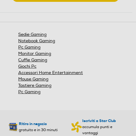
.
Questa
Cuscino lombare
Cuscino lombare
azione
aprirà
una
finestra
Sedie Gaming
modale.
Seduta regolabile
Seduta regolabile
Notebook Gaming
Pc Gaming
Monitor Gaming
Cuffie Gaming
Blocco schienale
Blocco schienale
Giochi Pc
Accessori Home Entertainment
Mouse Gaming
Tastiere Gaming
Pc Gaming
Numero di rotelle
Numero di rotelle
5
Altezza-mm
Altezza-mm
Iscriviti a Star Club
Ritiro in negozio
accumula punti e
gratuito e in 30 minuti
vantaggi
880
1280