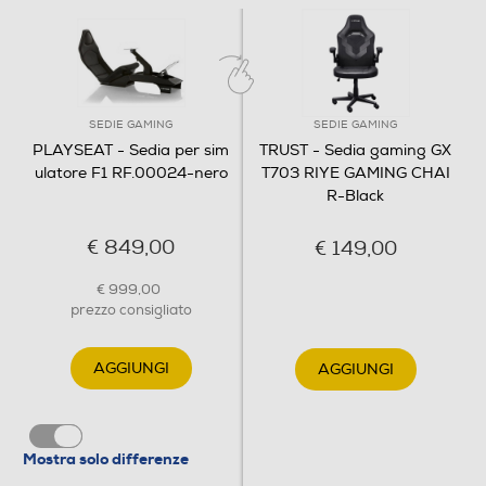
Rotelle silenziose
SEDIE GAMING
SEDIE GAMING
Cuscino cervicale
PLAYSEAT - Sedia per sim
TRUST - Sedia gaming GX
ulatore F1 RF.00024-nero
T703 RIYE GAMING CHAI
R-Black
Cuscino lombare
€ 849,00
€ 149,00
€ 999,00
prezzo consigliato
Seduta regolabile
AGGIUNGI
AGGIUNGI
Blocco schienale
Mostra solo differenze