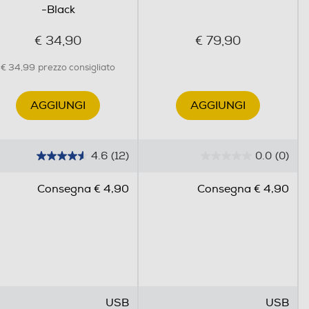
-Black
€ 34,90
€ 79,90
€ 34,99
prezzo consigliato
AGGIUNGI
AGGIUNGI
4.6
(12)
0.0
(0)
4
0
.
.
Consegna € 4,90
Consegna € 4,90
6
0
s
s
u
u
5
5
s
s
t
t
e
e
USB
USB