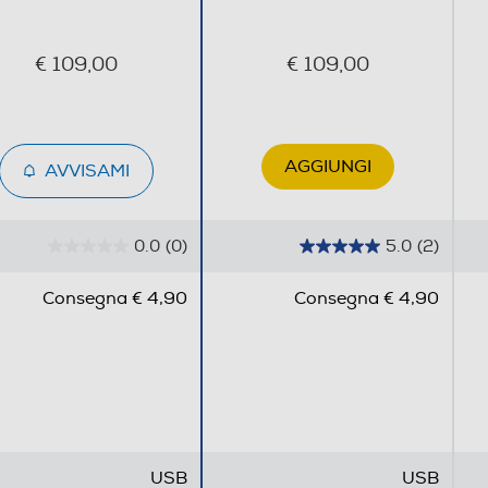
€ 109,00
€ 109,00
AGGIUNGI
AVVISAMI
0.0
(0)
5.0
(2)
0
5
.
.
Consegna € 4,90
Consegna € 4,90
0
0
s
s
u
u
5
5
s
s
t
t
e
e
USB
USB