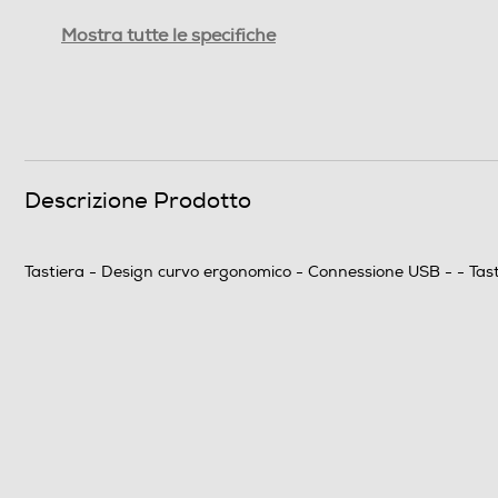
Ricevitore wireless nano
Mostra tutte le specifiche
Altre funzioni
Altre descrizioni strutturali
Descrizione Prodotto
Connettività
Collegamento
Tastiera - Design curvo ergonomico - Connessione USB - - Tasti
Dimensioni - Peso
Peso-Kg
Informazioni sulla sicurezza del prodotto
Clicca qui