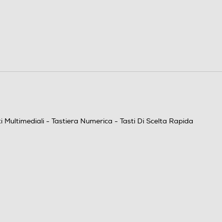
- Tasti Multimediali - Tastiera Numerica - Tasti Di
Scelta Rapida
Colore Retroilluminazione: Multicolore
USB
 Multimediali - Tastiera Numerica - Tasti Di Scelta Rapida
1,22