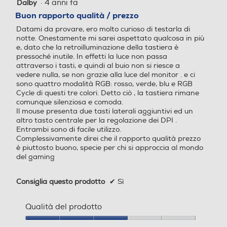
·
4 anni fa
Dalby
3
su
Buon rapporto qualità / prezzo
5
Datami da provare, ero molto curioso di testarla di
stelle.
notte. Onestamente mi sarei aspettato qualcosa in più
e, dato che la retroilluminazione della tastiera è
pressoché inutile. In effetti la luce non passa
attraverso i tasti, e quindi al buio non si riesce a
vedere nulla, se non grazie alla luce del monitor . e ci
sono quattro modalità RGB: rosso, verde, blu e RGB
Cycle di questi tre colori. Detto ciò , la tastiera rimane
comunque silenziosa e comoda.
Il mouse presenta due tasti laterali aggiuntivi ed un
altro tasto centrale per la regolazione dei DPI .
Entrambi sono di facile utilizzo.
Complessivamente direi che il rapporto qualità prezzo
è piuttosto buono, specie per chi si approccia al mondo
del gaming
Consiglia questo prodotto
✔
Sì
Qualità del prodotto
Qualità