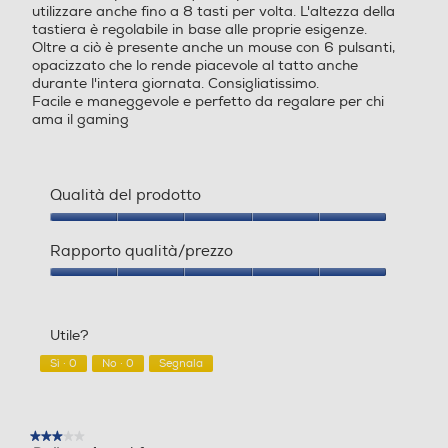
utilizzare anche fino a 8 tasti per volta. L'altezza della
tastiera è regolabile in base alle proprie esigenze.
Oltre a ciò è presente anche un mouse con 6 pulsanti,
opacizzato che lo rende piacevole al tatto anche
durante l'intera giornata. Consigliatissimo.
Facile e maneggevole e perfetto da regalare per chi
ama il gaming
Qualità del prodotto
Qualità
del
Rapporto qualità/prezzo
prodotto,
5
Rapporto
su
qualità/prezzo,
5
5
Utile?
su
5
Sì ·
0
No ·
0
Segnala
★★★★★
★★★★★