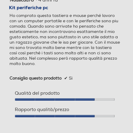
·
4 anni fa
Nausicaa78
su
Kit periferiche pc
5
Ho comprato questa tastiera e mouse perché lavoro
stelle.
con un computer portatile e con le periferiche sono piu
comoda. Quando sono arrivate ho pensato che
esteticamente non incontravano esattamente il mio
gusto estetico, ma sono piuttosto in uno stile adatto a
un ragazzo giovane che le isa per giocare. Con il mouse
mi sono trovata molto bene mentre con la tastiera
così così perché i tasti sono molto alti e non ci sono
abituata. Nel complesso però rapporto qualità prezzo
molto buono.
Consiglia questo prodotto
✔
Sì
Qualità del prodotto
Qualità
del
Rapporto qualità/prezzo
prodotto,
4
Rapporto
su
qualità/prezzo,
5
4