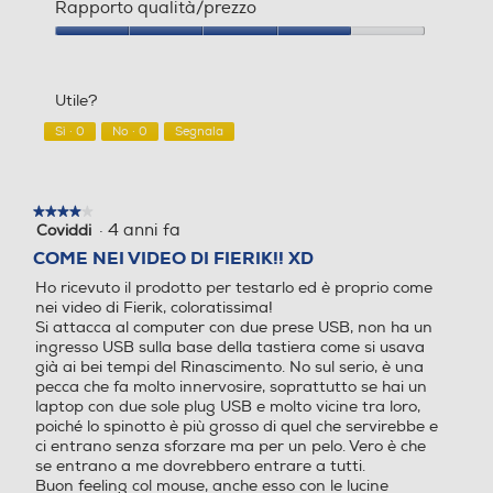
del
Rapporto qualità/prezzo
prodotto,
4
Rapporto
su
qualità/prezzo,
5
4
Utile?
su
5
Sì ·
0
No ·
0
Segnala
★★★★★
★★★★★
·
4 anni fa
Coviddi
4
su
COME NEI VIDEO DI FIERIK!! XD
5
Ho ricevuto il prodotto per testarlo ed è proprio come
stelle.
nei video di Fierik, coloratissima!
Si attacca al computer con due prese USB, non ha un
ingresso USB sulla base della tastiera come si usava
già ai bei tempi del Rinascimento. No sul serio, è una
pecca che fa molto innervosire, soprattutto se hai un
laptop con due sole plug USB e molto vicine tra loro,
poiché lo spinotto è più grosso di quel che servirebbe e
ci entrano senza sforzare ma per un pelo. Vero è che
se entrano a me dovrebbero entrare a tutti.
Buon feeling col mouse, anche esso con le lucine