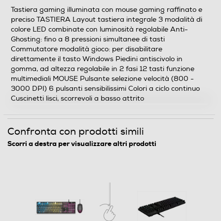
Tastiera gaming illuminata con mouse gaming raffinato
Tastiera gaming illuminata con mouse gaming raffinato e
e preciso TASTIERA Layout tastiera integrale 3
preciso TASTIERA Layout tastiera integrale 3 modalità di
modalità di colore LED combinate con luminosità
colore LED combinate con luminosità regolabile Anti-
regolabile Anti-Ghosting: fino a 8 pressioni simultanee
Ghosting: fino a 8 pressioni simultanee di tasti
di tasti Commutatore modalità gioco: per disabilitare
Commutatore modalità gioco: per disabilitare
direttamente il tasto Windows Piedini antiscivolo in
direttamente il tasto Windows Piedini antiscivolo in
gomma, ad altezza regolabile in 2 fasi 12 tasti funzione
gomma, ad altezza regolabile in 2 fasi 12 tasti funzione
multimediali MOUSE Pulsante selezione velocità (800 -
multimediali MOUSE Pulsante selezione velocità (800 -
3000 DPI) 6 pulsanti sensibilissimi Colori a ciclo continuo
3000 DPI) 6 pulsanti sensibilissimi Colori a ciclo
Cuscinetti lisci, scorrevoli a basso attrito
continuo Cuscinetti lisci, scorrevoli a basso attrito
Requisiti minimi sistema
Confronta con prodotti simili
Windows 10, 8 o 7 Mac basato su tecnologia Intel con
Scorri a destra per visualizzare altri prodotti
Mac OS X 10.5 (Leopard) o versione superiore Chrome
OS 2 porte USB
Contenuto della confezione
Tastiera gaming Mouse gaming Guida per l’utente
Adesivo gaming