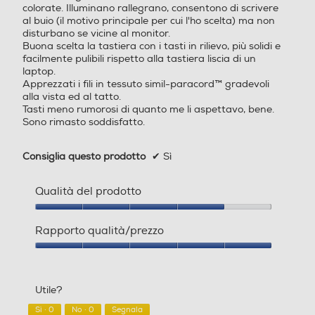
colorate. Illuminano rallegrano, consentono di scrivere
al buio (il motivo principale per cui l'ho scelta) ma non
disturbano se vicine al monitor.
Buona scelta la tastiera con i tasti in rilievo, più solidi e
facilmente pulibili rispetto alla tastiera liscia di un
laptop.
Apprezzati i fili in tessuto simil-paracord™ gradevoli
alla vista ed al tatto.
Tasti meno rumorosi di quanto me li aspettavo, bene.
Sono rimasto soddisfatto.
Consiglia questo prodotto
✔
Sì
Qualità del prodotto
Qualità
del
Rapporto qualità/prezzo
prodotto,
4
Rapporto
su
qualità/prezzo,
5
5
Utile?
su
5
Sì ·
0
No ·
0
Segnala