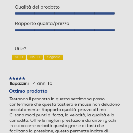
Qualità del prodotto
Qualità
del
Rapporto qualità/prezzo
prodotto,
5
Rapporto
su
qualità/prezzo,
5
5
Utile?
su
5
Sì ·
0
No ·
0
Segnala
★★★★★
★★★★★
·
4 anni fa
Ilapazzini
5
su
Ottimo prodotto
5
Testando il prodotto in questa settimana posso
stelle.
confermare che questa tastiera e mouse non deludono
assolutamente. Rapporto qualità-prezzo ottimo.
Ci sono molti punti di forza, la velocità, la qualità e la
comodità. Offre le migliori prestazioni durante i giochi
in cui occorre velocità questo grazie ai tasti che
facilitano la pressione, questo permette inoltre di