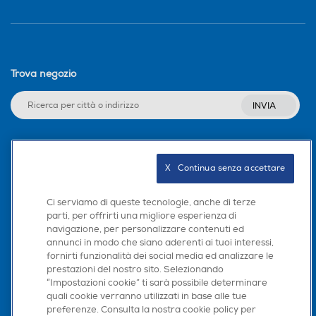
Trova negozio
INVIA
Seguici sui social
X   Continua senza accettare
Ci serviamo di queste tecnologie, anche di terze
parti, per offrirti una migliore esperienza di
navigazione, per personalizzare contenuti ed
Scarica la nostra app
annunci in modo che siano aderenti ai tuoi interessi,
fornirti funzionalità dei social media ed analizzare le
prestazioni del nostro sito. Selezionando
“Impostazioni cookie” ti sarà possibile determinare
quali cookie verranno utilizzati in base alle tue
preferenze. Consulta la nostra cookie policy per