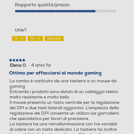
del
Rapporto qualità/prezzo
prodotto,
3
Rapporto
su
qualità/prezzo,
5
4
Utile?
su
5
Sì ·
0
No ·
0
Segnala
★★★★★
★★★★★
·
4 anni fa
Elena O.
5
su
Ottimo per affacciarsi al mondo gaming
5
La combo è costituita da una tastiera e un mouse da
stelle.
gaming.
Entrambi i prodotti sono dotati di un cablaggio telato
molto resistente e molto bello.
Il mouse presenta un tasto centrale per la regolazione
dei DPI e due tasti laterali aggiuntivi. L'ampiezza della
regolazione dei DPI consente un utilizzo sia giornaliero
che specialistico per lavori di precisione.
La tastiera ha una retroilluminazione con tre variabili
di colore con un tasto dedicato. La tastiera ha inoltre