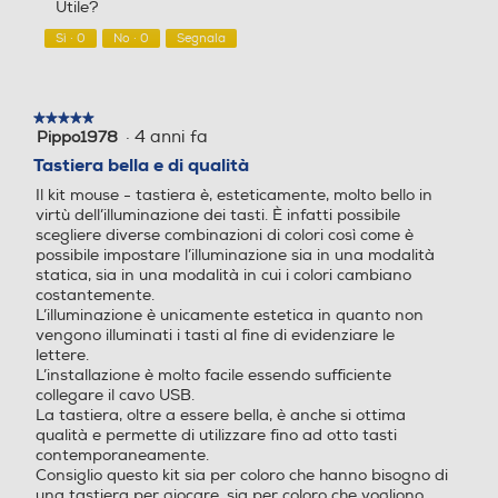
Utile?
su
5
Sì ·
0
No ·
0
Segnala
★★★★★
★★★★★
·
4 anni fa
Pippo1978
5
su
Tastiera bella e di qualità
5
Il kit mouse - tastiera è, esteticamente, molto bello in
stelle.
virtù dell’illuminazione dei tasti. È infatti possibile
scegliere diverse combinazioni di colori così come è
possibile impostare l’illuminazione sia in una modalità
statica, sia in una modalità in cui i colori cambiano
costantemente.
L’illuminazione è unicamente estetica in quanto non
vengono illuminati i tasti al fine di evidenziare le
lettere.
L’installazione è molto facile essendo sufficiente
collegare il cavo USB.
La tastiera, oltre a essere bella, è anche si ottima
qualità e permette di utilizzare fino ad otto tasti
contemporaneamente.
Consiglio questo kit sia per coloro che hanno bisogno di
una tastiera per giocare, sia per coloro che vogliono