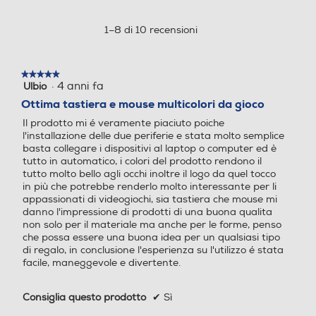
Questa
azione
aprirà
1–8 di 10 recensioni
una
finestra
modale.
★★★★★
★★★★★
·
4 anni fa
Ulbio
5
su
Ottima tastiera e mouse multicolori da gioco
5
Il prodotto mi é veramente piaciuto poiche
stelle.
l'installazione delle due periferie e stata molto semplice
basta collegare i dispositivi al laptop o computer ed è
tutto in automatico, i colori del prodotto rendono il
tutto molto bello agli occhi inoltre il logo da quel tocco
in più che potrebbe renderlo molto interessante per li
appassionati di videogiochi, sia tastiera che mouse mi
danno l'impressione di prodotti di una buona qualita
non solo per il materiale ma anche per le forme, penso
che possa essere una buona idea per un qualsiasi tipo
di regalo, in conclusione l'esperienza su l'utilizzo é stata
facile, maneggevole e divertente.
Consiglia questo prodotto
✔
Sì