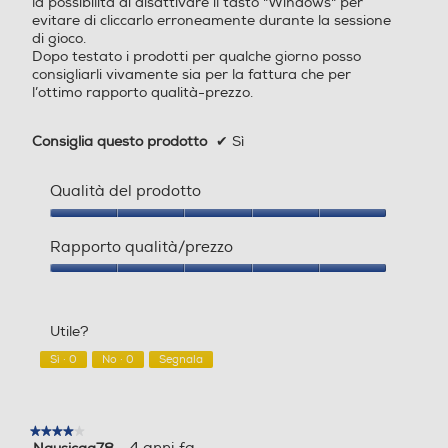
la possibilità di disattivare il tasto "Windows" per
evitare di cliccarlo erroneamente durante la sessione
di gioco.
Dopo testato i prodotti per qualche giorno posso
consigliarli vivamente sia per la fattura che per
l’ottimo rapporto qualità-prezzo.
Consiglia questo prodotto
✔
Sì
Qualità del prodotto
Qualità
del
Rapporto qualità/prezzo
prodotto,
5
Rapporto
su
qualità/prezzo,
5
5
Utile?
su
5
Sì ·
0
No ·
0
Segnala
★★★★★
★★★★★
4