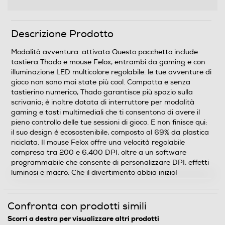
Descrizione marketing
Modalità avventura: attivata Questo pacchetto include
Descrizione Prodotto
tastiera Thado e mouse Felox, entrambi da gaming e
con illuminazione LED multicolore regolabile: le tue
Modalità avventura: attivata Questo pacchetto include
avventure di gioco non sono mai state più cool.
tastiera Thado e mouse Felox, entrambi da gaming e con
Compatta e senza tastierino numerico, Thado
illuminazione LED multicolore regolabile: le tue avventure di
garantisce più spazio sulla scrivania; è inoltre dotata di
gioco non sono mai state più cool. Compatta e senza
interruttore per modalità gaming e tasti multimediali
tastierino numerico, Thado garantisce più spazio sulla
che ti consentono di avere il pieno controllo delle tue
scrivania; è inoltre dotata di interruttore per modalità
sessioni di gioco. E non finisce qui: il suo design è
gaming e tasti multimediali che ti consentono di avere il
ecosostenibile, composto al 69% da plastica riciclata. Il
pieno controllo delle tue sessioni di gioco. E non finisce qui:
il suo design è ecosostenibile, composto al 69% da plastica
mouse Felox offre una velocità regolabile compresa tra
riciclata. Il mouse Felox offre una velocità regolabile
200 e 6.400 DPI, oltre a un software programmabile
compresa tra 200 e 6.400 DPI, oltre a un software
che consente di personalizzare DPI, effetti luminosi e
programmabile che consente di personalizzare DPI, effetti
macro. Che il divertimento abbia inizio!
luminosi e macro. Che il divertimento abbia inizio!
Connettività
Confronta con prodotti simili
Collegamento
Scorri a destra per visualizzare altri prodotti