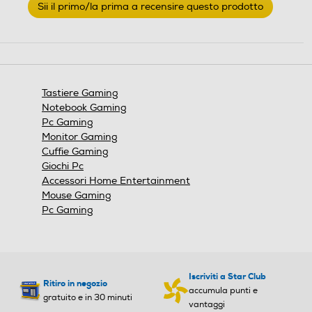
Sii il primo/la prima a recensire questo prodotto
valutazione
.
Questa
azione
aprirà
una
finestra
Tastiere Gaming
modale.
Notebook Gaming
Pc Gaming
Monitor Gaming
Cuffie Gaming
Giochi Pc
Accessori Home Entertainment
Mouse Gaming
Pc Gaming
Iscriviti a Star Club
Ritiro in negozio
accumula punti e
gratuito e in 30 minuti
vantaggi