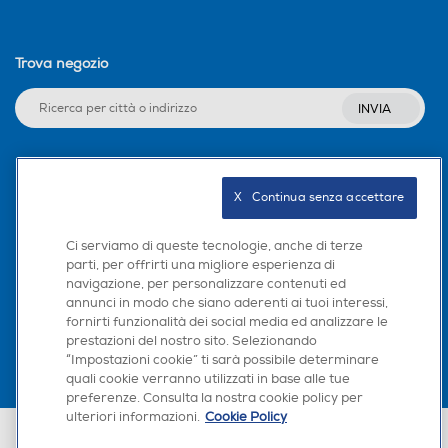
Trova negozio
INVIA
Seguici sui social
X   Continua senza accettare
Ci serviamo di queste tecnologie, anche di terze
parti, per offrirti una migliore esperienza di
navigazione, per personalizzare contenuti ed
Scarica la nostra app
annunci in modo che siano aderenti ai tuoi interessi,
fornirti funzionalità dei social media ed analizzare le
prestazioni del nostro sito. Selezionando
“Impostazioni cookie” ti sarà possibile determinare
quali cookie verranno utilizzati in base alle tue
preferenze. Consulta la nostra cookie policy per
ulteriori informazioni.
Cookie Policy
Euronics Italia SpA. Sede legale Via Montefeltro, 6/a 20156 Milano