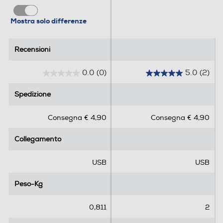
Mostra solo differenze
Recensioni
Recensioni
0.0
(0)
5.0
(2)
0
5
.
.
Spedizione
Spedizione
0
0
s
s
Consegna € 4,90
Consegna € 4,90
u
u
5
5
Collegamento
Collegamento
s
s
t
t
e
e
USB
USB
l
l
l
l
Peso-Kg
Peso-Kg
e
e
.
.
0,811
2
2