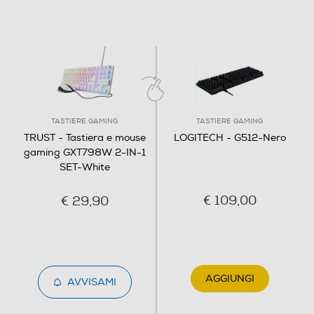
USB
Dimensioni - Peso
Peso-Kg
0,811
TASTIERE GAMING
TASTIERE GAMING
TRUST - Tastiera e mouse
LOGITECH - G512-Nero
Informazioni sulla sicurezza del prodotto
gaming GXT798W 2-IN-1
SET-White
Clicca qui
€ 109,00
€ 29,90
AGGIUNGI
AVVISAMI