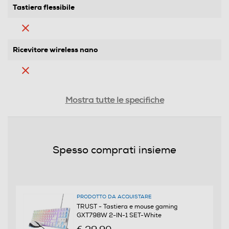
Tastiera flessibile
Ricevitore wireless nano
Indicatore stato batteria
Mostra tutte le specifiche
Altre descrizioni strutturali
Spesso comprati insieme
Set tastiera illuminata compatta TKL e mouse da
gaming illuminato - La tastiera TKL compatta occupa
poco spazio sulla scrivania o nella borsa - Design
sostenibile; tastiera realizzata con il 69% di plastica
PRODOTTO DA ACQUISTARE
riciclata per un ridotto impatto ambientale - La
TRUST - Tastiera e mouse gaming
funzionalità anti-ghosting registra fino a 10 battute
GXT798W 2-IN-1 SET-White
contemporaneamente - Piastra posteriore in robusto