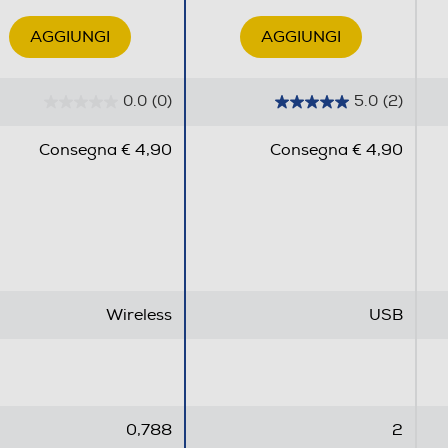
AGGIUNGI
AGGIUNGI
0,788
0.0
(0)
5.0
(2)
0
5
.
.
Consegna € 4,90
Consegna € 4,90
0
0
s
s
u
u
5
5
s
s
t
t
e
e
Wireless
USB
l
l
l
l
e
e
.
.
2
0,788
2