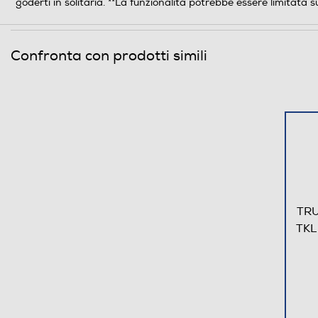
goderti in solitaria. **La funzionalità potrebbe essere limitata s
Confronta con prodotti simili
Descrizione marketing
TRU
TKL
Connettività
Collegamento