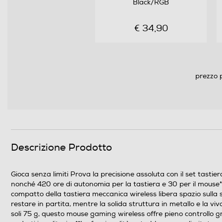
Black/RGB
€ 34,90
prezzo 
Sistemi operativi compatibili
Requisiti minimi sistema
Contenuto della confezione
Descrizione Prodotto
Gioca senza limiti Prova la precisione assoluta con il set tasti
nonché 420 ore di autonomia per la tastiera e 30 per il mouse*. 
compatto della tastiera meccanica wireless libera spazio sulla 
restare in partita, mentre la solida struttura in metallo e la v
soli 75 g, questo mouse gaming wireless offre pieno controllo gr