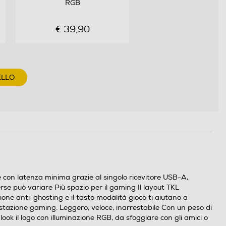
RGB
€ 39,90
ELLO
 e con latenza minima grazie al singolo ricevitore USB-A,
erse può variare Più spazio per il gaming Il layout TKL
one anti-ghosting e il tasto modalità gioco ti aiutano a
postazione gaming. Leggero, veloce, inarrestabile Con un peso di
ook il logo con illuminazione RGB, da sfoggiare con gli amici o