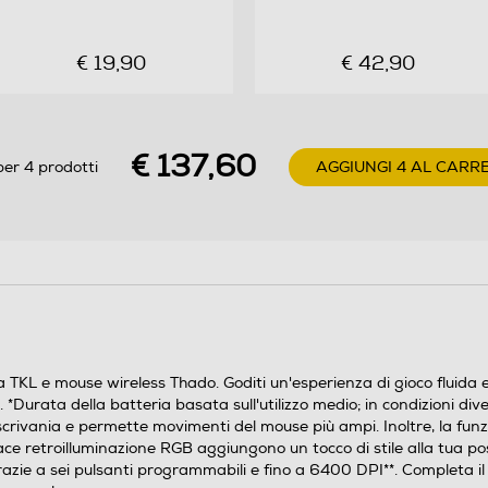
regolazione DPI* - Pulsante di regolazione velocità
DPI (fino a 6400 DPI) per adattare il tuo stile al
€ 19,90
€ 42,90
gioco - Il suo design ultraleggero da soli 75 g ti
consente un movimento rapido e agevole - *Le
funzionalità potrebbero essere limitate su
€ 137,60
per 4 prodotti
AGGIUNGI 4 AL CARR
pc gaming console laptop
- Windows 11 - Porta USB-A
- Tastiera da gaming - Mouse da gaming - Cavo di
ricarica - Guida per l'utente
Gioca senza limiti Prova la precisione assoluta con il
set tastiera TKL e mouse wireless Thado. Goditi
era TKL e mouse wireless Thado. Goditi un'esperienza di gioco fluida
un'esperienza di gioco fluida e con latenza minima
*Durata della batteria basata sull'utilizzo medio; in condizioni div
grazie al singolo ricevitore USB-A, nonché 420 ore
scrivania e permette movimenti del mouse più ampi. Inoltre, la funzi
di autonomia per la tastiera e 30 per il mouse*.
ivace retroilluminazione RGB aggiungono un tocco di stile alla tua 
azie a sei pulsanti programmabili e fino a 6400 DPI**. Completa il l
*Durata della batteria basata sull'utilizzo medio; in