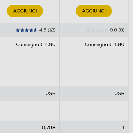
AGGIUNGI
AGGIUNGI
4.6
(12)
0.0
(0)
4
0
.
.
Consegna € 4,90
Consegna € 4,90
6
0
s
s
u
u
5
5
s
s
t
t
e
e
USB
USB
l
l
l
l
e
e
.
.
1
0,798
1