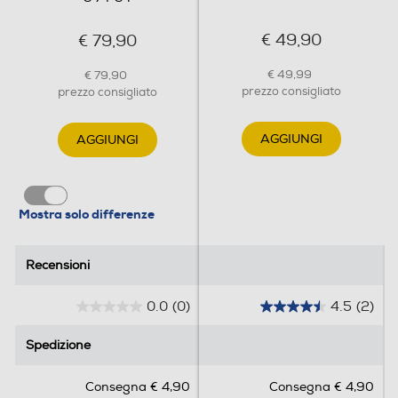
€ 49,90
€ 79,90
€ 49,99
€ 79,90
prezzo consigliato
prezzo consigliato
AGGIUNGI
AGGIUNGI
Mostra solo differenze
Recensioni
Recensioni
0.0
(0)
4.5
(2)
0
4
.
.
Spedizione
Spedizione
0
5
s
s
Consegna € 4,90
Consegna € 4,90
u
u