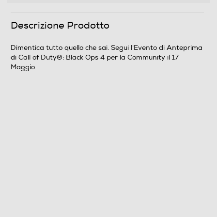
Informazioni sulla sicurezza del prodotto
Clicca qui
Descrizione Prodotto
Dimentica tutto quello che sai. Segui l'Evento di Anteprima
di Call of Duty®: Black Ops 4 per la Community il 17
Maggio.