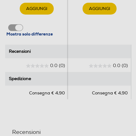
AGGIUNGI
AGGIUNGI
Mostra solo differenze
Recensioni
Recensioni
0.0
(0)
0.0
(0)
0
0
.
.
Spedizione
Spedizione
0
0
s
s
Consegna € 4,90
Consegna € 4,90
u
u
5
5
s
s
t
t
e
e
l
l
Recensioni
l
l