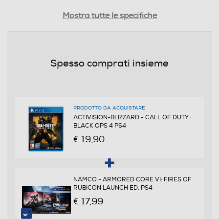
Distribuito da
Mostra tutte le specifiche
Activision Blizzard
Lingue supportate
Spesso comprati insieme
Italiano
PEGI
da 18 anni in su
PRODOTTO DA ACQUISTARE
ACTIVISION-BLIZZARD - CALL OF DUTY :
BLACK OPS 4 PS4
Online
€ 19,90
Multigiocatore
NAMCO - ARMORED CORE VI: FIRES OF
RUBICON LAUNCH ED. PS4
€ 17,99
Trama