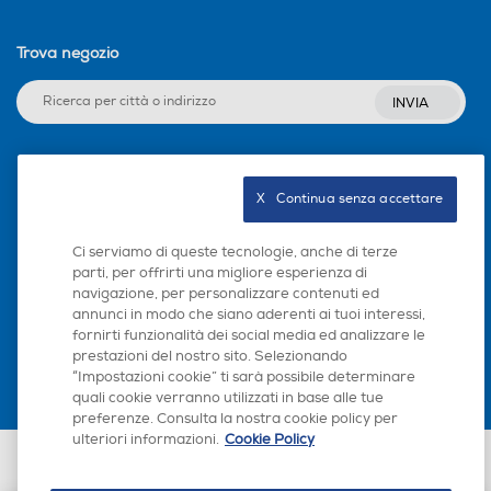
Trova negozio
INVIA
Seguici sui social
X   Continua senza accettare
Ci serviamo di queste tecnologie, anche di terze
parti, per offrirti una migliore esperienza di
navigazione, per personalizzare contenuti ed
Scarica la nostra app
annunci in modo che siano aderenti ai tuoi interessi,
fornirti funzionalità dei social media ed analizzare le
prestazioni del nostro sito. Selezionando
“Impostazioni cookie” ti sarà possibile determinare
quali cookie verranno utilizzati in base alle tue
preferenze. Consulta la nostra cookie policy per
ulteriori informazioni.
Cookie Policy
Euronics Italia SpA. Sede legale Via Montefeltro, 6/a 20156 Milano
Partita Iva, Codice Fiscale e iscrizione CCIAA Milano Monza Brianza Lodi