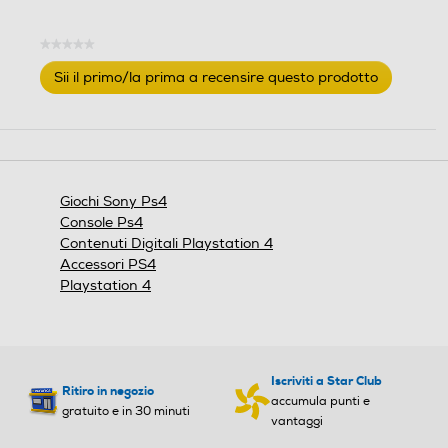
e
e
.
.
★★★★★
Nessuna
Sii il primo/la prima a recensire questo prodotto
valutazione
.
Questa
azione
aprirà
una
finestra
Giochi Sony Ps4
modale.
Console Ps4
Contenuti Digitali Playstation 4
Accessori PS4
Playstation 4
Iscriviti a Star Club
Ritiro in negozio
accumula punti e
gratuito e in 30 minuti
vantaggi