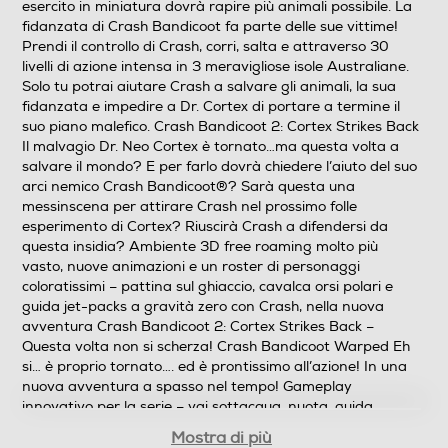
esercito in miniatura dovrà rapire più animali possibile. La
fidanzata di Crash Bandicoot fa parte delle sue vittime!
Prendi il controllo di Crash, corri, salta e attraverso 30
livelli di azione intensa in 3 meravigliose isole Australiane.
Solo tu potrai aiutare Crash a salvare gli animali, la sua
fidanzata e impedire a Dr. Cortex di portare a termine il
suo piano malefico. Crash Bandicoot 2: Cortex Strikes Back
Il malvagio Dr. Neo Cortex è tornato…ma questa volta a
salvare il mondo? E per farlo dovrà chiedere l’aiuto del suo
arci nemico Crash Bandicoot®? Sarà questa una
messinscena per attirare Crash nel prossimo folle
esperimento di Cortex? Riuscirà Crash a difendersi da
questa insidia? Ambiente 3D free roaming molto più
vasto, nuove animazioni e un roster di personaggi
coloratissimi – pattina sul ghiaccio, cavalca orsi polari e
guida jet-packs a gravità zero con Crash, nella nuova
avventura Crash Bandicoot 2: Cortex Strikes Back –
Questa volta non si scherza! Crash Bandicoot Warped Eh
si… è proprio tornato…. ed è prontissimo all’azione! In una
nuova avventura a spasso nel tempo! Gameplay
innovativo per la serie – vai sottacqua, nuota, guida
motociclette, un piccolo T-Rex, e gira in free-roaming
Mostra di più
pilotando un aereo! Gioca come Coco! Cavalca una tigre