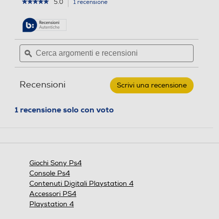
l
l
5.0
1 recensione
L'azione
★★★★★
★★★★★
5
porterà
e
e
su
alla
.
.
5
pagina
1
stelle.
delle
Leggi
r
Cerca
Cerca
recensioni.
recensioni
e
argomenti
ϙ
argoment
per
e
e
c
ACTIVISION-
recensioni
recensio
BLIZZARD
e
-
Recensioni
n
Scrivi una recensione
.
CRASH
BANDICOOT
s
Questa
2.0
azione
i
1 recensione solo con voto
PS4
aprirà
o
IT
una
n
finestra
e
modale.
Giochi Sony Ps4
Console Ps4
Contenuti Digitali Playstation 4
Accessori PS4
Playstation 4