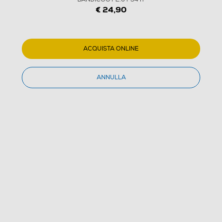
€ 24,90
ACQUISTA ONLINE
ANNULLA
1
/
1
ACTIVISION-BLIZZARD - CRASH BANDICOOT 2.0
PS4 IT
5.0
(1)
Dettagli Prodotto
Confronta
€ 24,90
IVA e contributo RAEE inclusi