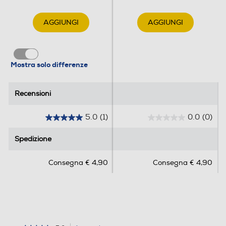
AGGIUNGI
AGGIUNGI
Mostra solo differenze
Recensioni
Recensioni
5.0
(1)
0.0
(0)
5
0
.
.
Spedizione
Spedizione
0
0
s
s
Consegna € 4,90
Consegna € 4,90
u
u
5
5
s
s
t
t
e
e
l
l