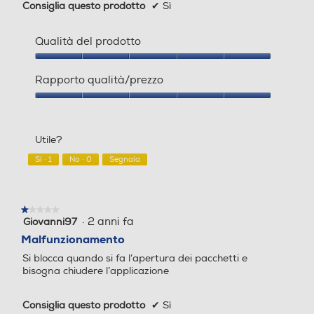
Consiglia questo prodotto
✔
Sì
Qualità del prodotto
Qualità
del
Rapporto qualità/prezzo
prodotto,
5
Rapporto
su
qualità/prezzo,
5
5
Utile?
su
5
Sì ·
1
No ·
0
Segnala
★★★★★
★★★★★
·
2 anni fa
Giovanni97
1
su
Malfunzionamento
5
Si blocca quando si fa l’apertura dei pacchetti e
stelle.
bisogna chiudere l’applicazione
Consiglia questo prodotto
✔
Sì