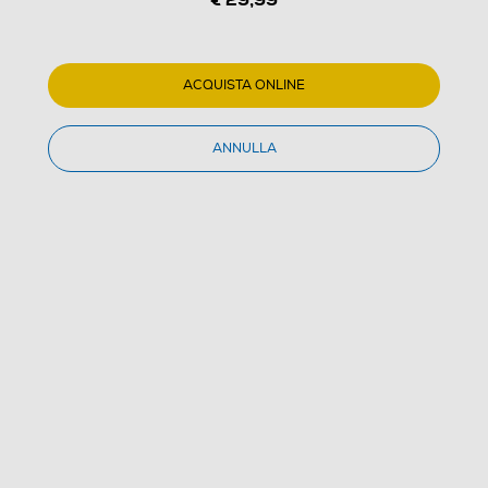
ACQUISTA ONLINE
ANNULLA
1
/
3
ELECTRONIC ARTS - EA SPORTS FC25 PS4
4.4
(14)
Dettagli Prodotto
Confronta
€ 29,99
IVA e contributo RAEE inclusi
€ 49,99
prezzo consigliato