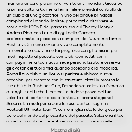
maniera ancora più simile ai veri talenti mondiali. Gioca per
la prima volta la Carriera femminile e prendi il controllo di
un club o di una giocatrice in uno dei cinque principali
campionati al mondo. Inoltre, preparati a riscrivere le
storie delle ICONE del passato, tra cui Thierry Henry e
Andrea Pirlo, con i club di oggi nella Carriera
professionista, o gioca con i campioni del futuro nei tornei
Rush 5 vs 5 in una sezione vivaio completamente
rinnovata. Gioca, vinci e fai progressi con gli amici in più
modi rispetto al passato con Club. Connettiti con i
compagni nella tua nuova sede personalizzata e osserva
gli avatar dei tuoi amici quando accedono alla modalità.
Porta il tuo club a un livello superiore e sblocca nuove
occasioni per crescere con le strutture. Metti in mostra le
tue abilità in Rush per Club, l'esperienza calcistica frenetica
a ranghi ridotti che ti permette di dare prova del tuo
talento e di portare a casa fantastici premi stagionali.
Scopri altri modi per creare la rosa dei tuoi sogni in
Football Ultimate Team™, con le migliori stelle del gioco più
bello del mondo del presente e del passato. Seleziona il tuo
oggetto giocatore preferito e gioca con gli amici nelle
nuove sfide Rush 5 vs 5 a ranghi ridotti, cambia il tuo stile
Mostra di più