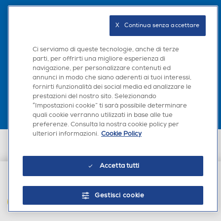
Seguici sui social
X   Continua senza accettare
Ci serviamo di queste tecnologie, anche di terze
parti, per offrirti una migliore esperienza di
navigazione, per personalizzare contenuti ed
Scarica la nostra app
annunci in modo che siano aderenti ai tuoi interessi,
fornirti funzionalità dei social media ed analizzare le
prestazioni del nostro sito. Selezionando
“Impostazioni cookie” ti sarà possibile determinare
quali cookie verranno utilizzati in base alle tue
preferenze. Consulta la nostra cookie policy per
ulteriori informazioni.
Cookie Policy
Euronics Italia SpA. Sede legale Via Montefeltro, 6/a 20156 Milano
Partita Iva, Codice Fiscale e iscrizione CCIAA Milano Monza Brianza Lodi
n. 13337170156. Codice intermediario SDI: HHBD9AK. Vendite soggette
Accetta tutti
agli Artt. 45 e ss del Codice del Consumo in tema di Diritti dei
Consumatori.
€ 29,99
Gestisci cookie
AGGIUNGI AL CARRELLO