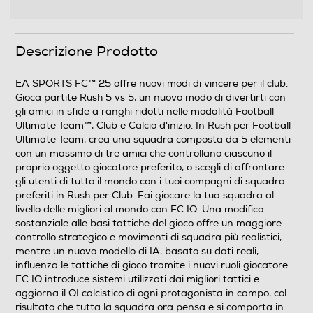
il QI calcistico di ogni protagonista in campo, col
risultato che tutta la squadra ora pensa e si comporta
in m
Descrizione Prodotto
Informazioni sulla sicurezza del prodotto
EA SPORTS FC™ 25 offre nuovi modi di vincere per il club.
Gioca partite Rush 5 vs 5, un nuovo modo di divertirti con
Clicca qui
gli amici in sfide a ranghi ridotti nelle modalità Football
Ultimate Team™, Club e Calcio d'inizio. In Rush per Football
Ultimate Team, crea una squadra composta da 5 elementi
con un massimo di tre amici che controllano ciascuno il
proprio oggetto giocatore preferito, o scegli di affrontare
gli utenti di tutto il mondo con i tuoi compagni di squadra
preferiti in Rush per Club. Fai giocare la tua squadra al
livello delle migliori al mondo con FC IQ. Una modifica
sostanziale alle basi tattiche del gioco offre un maggiore
controllo strategico e movimenti di squadra più realistici,
mentre un nuovo modello di IA, basato su dati reali,
influenza le tattiche di gioco tramite i nuovi ruoli giocatore.
FC IQ introduce sistemi utilizzati dai migliori tattici e
aggiorna il QI calcistico di ogni protagonista in campo, col
risultato che tutta la squadra ora pensa e si comporta in