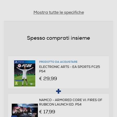
Pubblicato da
Mostra tutte le specifiche
EA
Distribuito da
Spesso comprati insieme
BANDAI NAMCO
Data rilascio
27 SETTEMBRE 2024
PRODOTTO DA ACQUISTARE
ELECTRONIC ARTS - EA SPORTS FC25
PS4
PEGI
€ 29,99
da 3 anni in su
Online
NAMCO - ARMORED CORE VI: FIRES OF
RUBICON LAUNCH ED. PS4
€ 17,99
Multigiocatore