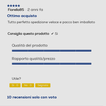
★★★★★
★★★★★
·
2 anni fa
Fiorella85
5
su
Ottimo acquisto
5
Tutto perfetto spedizione veloce e pacco ben imballato
stelle.
Consiglia questo prodotto
✔
Sì
Qualità del prodotto
Qualità
del
Rapporto qualità/prezzo
prodotto,
5
Rapporto
su
qualità/prezzo,
5
5
Utile?
su
5
Sì ·
0
No ·
0
Segnala
10 recensioni solo con voto