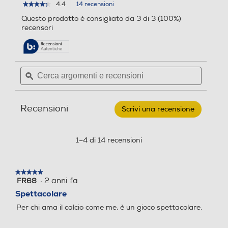
l
l
4.4
14 recensioni
L'azione
★★★★★
★★★★★
4.4
porterà
e
e
Questo prodotto è consigliato da 3 di 3 (100%)
su
alla
.
.
recensori
5
pagina
1
stelle.
delle
Leggi
4
recensioni.
recensioni
r
per
Cerca
Cerca
e
ELECTRONIC
argomenti
ϙ
argoment
ARTS
c
-
e
e
e
EA
recensioni
recensio
SPORTS
n
Recensioni
FC25
Scrivi una recensione
.
s
PS4
Questa
i
azione
o
aprirà
1–4 di 14 recensioni
n
una
i
finestra
modale.
★★★★★
★★★★★
·
2 anni fa
FR68
5
su
Spettacolare
5
Per chi ama il calcio come me, è un gioco spettacolare.
stelle.