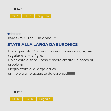
Utile?
Sì ·
1
No ·
1
Segnala
★★★★★
★★★★★
·
un anno fa
MASSIMO1977
1
su
STATE ALLA LARGA DA EURONICS
5
Ho acquistato 2 copie una io e una mia moglie, per
stelle.
regalarla a mio figlio.
Ho chiesto di fare 1 reso e avete creato un sacco di
problemi
Meglio stare alla larga da voi
primo e ultimo acquisto da euronics!!!!!!!!
Utile?
Sì ·
0
No ·
0
Segnala