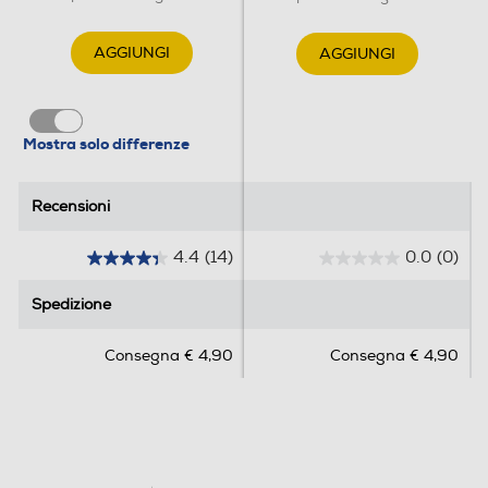
AGGIUNGI
AGGIUNGI
Mostra solo differenze
Recensioni
Recensioni
4.4
(14)
0.0
(0)
4
0
.
.
Spedizione
Spedizione
4
0
s
s
Consegna € 4,90
Consegna € 4,90
u
u
5
5
s
s
t
t
e
e
l
l