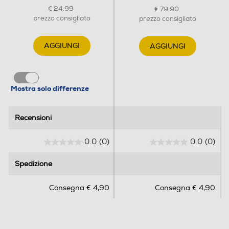
€ 24,99
€ 79,90
prezzo consigliato
prezzo consigliato
AGGIUNGI
AGGIUNGI
Mostra solo differenze
Recensioni
Recensioni
0.0
(0)
0.0
(0)
0
0
.
.
Spedizione
Spedizione
0
0
s
s
Consegna € 4,90
Consegna € 4,90
u
u
5
5
s
s
t
t