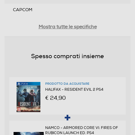
CAPCOM
Distribuito da
Mostra tutte le specifiche
HALIFAX
Lingue supportate
Spesso comprati insieme
ITA
Sottotitoli dell'articolo
ITA
PRODOTTO DA ACQUISTARE
HALIFAX - RESIDENT EVIL 2 PS4
PEGI
€ 24,90
da 18 anni in su
Online
NAMCO - ARMORED CORE VI: FIRES OF
RUBICON LAUNCH ED. PS4