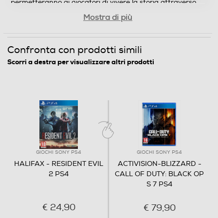
permetteranno ai giocatori di vivere la storia attraverso
gli occhi di entrambi i personaggi.
Mostra di più
Confronta con prodotti simili
Scorri a destra per visualizzare altri prodotti
GIOCHI SONY PS4
GIOCHI SONY PS4
HALIFAX - RESIDENT EVIL
ACTIVISION-BLIZZARD -
2 PS4
CALL OF DUTY: BLACK OP
S 7 PS4
€ 24,90
€ 79,90