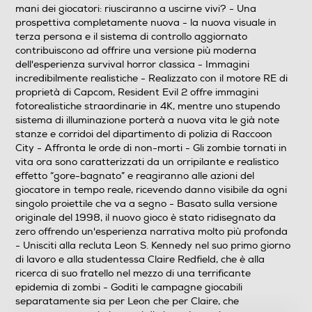
mani dei giocatori: riusciranno a uscirne vivi? - Una
prospettiva completamente nuova - la nuova visuale in
terza persona e il sistema di controllo aggiornato
contribuiscono ad offrire una versione più moderna
dell'esperienza survival horror classica - Immagini
incredibilmente realistiche - Realizzato con il motore RE di
proprietà di Capcom, Resident Evil 2 offre immagini
fotorealistiche straordinarie in 4K, mentre uno stupendo
sistema di illuminazione porterà a nuova vita le già note
stanze e corridoi del dipartimento di polizia di Raccoon
City - Affronta le orde di non-morti - Gli zombie tornati in
vita ora sono caratterizzati da un orripilante e realistico
effetto “gore-bagnato” e reagiranno alle azioni del
giocatore in tempo reale, ricevendo danno visibile da ogni
singolo proiettile che va a segno - Basato sulla versione
originale del 1998, il nuovo gioco è stato ridisegnato da
zero offrendo un'esperienza narrativa molto più profonda
- Unisciti alla recluta Leon S. Kennedy nel suo primo giorno
di lavoro e alla studentessa Claire Redfield, che è alla
ricerca di suo fratello nel mezzo di una terrificante
epidemia di zombi - Goditi le campagne giocabili
separatamente sia per Leon che per Claire, che