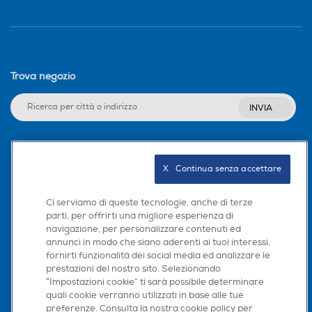
Trova negozio
INVIA
Seguici sui social
X   Continua senza accettare
Ci serviamo di queste tecnologie, anche di terze
parti, per offrirti una migliore esperienza di
navigazione, per personalizzare contenuti ed
Scarica la nostra app
annunci in modo che siano aderenti ai tuoi interessi,
fornirti funzionalità dei social media ed analizzare le
prestazioni del nostro sito. Selezionando
“Impostazioni cookie” ti sarà possibile determinare
quali cookie verranno utilizzati in base alle tue
preferenze. Consulta la nostra cookie policy per