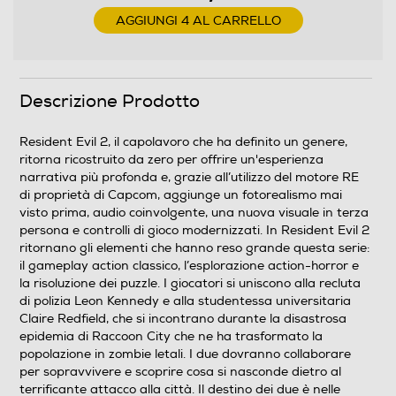
e alla studentessa universitaria Claire Redfield, che si
AGGIUNGI 4 AL CARRELLO
incontrano durante la disastrosa epidemia di Raccoon
City che ne ha trasformato la popolazione in zombie
letali. I due dovranno collaborare per sopravvivere e
scoprire cosa si nasconde dietro al terrificante attacco
alla città. Il destino dei due è nelle mani dei giocatori:
Descrizione Prodotto
riusciranno a uscirne vivi? • Una prospettiva
completamente nuova - la nuova visuale in terza
Resident Evil 2, il capolavoro che ha definito un genere,
persona e il sistem
ritorna ricostruito da zero per offrire un'esperienza
narrativa più profonda e, grazie all’utilizzo del motore RE
di proprietà di Capcom, aggiunge un fotorealismo mai
Informazioni sulla sicurezza del prodotto
visto prima, audio coinvolgente, una nuova visuale in terza
persona e controlli di gioco modernizzati. In Resident Evil 2
Clicca qui
ritornano gli elementi che hanno reso grande questa serie:
il gameplay action classico, l’esplorazione action-horror e
la risoluzione dei puzzle. I giocatori si uniscono alla recluta
di polizia Leon Kennedy e alla studentessa universitaria
Claire Redfield, che si incontrano durante la disastrosa
epidemia di Raccoon City che ne ha trasformato la
popolazione in zombie letali. I due dovranno collaborare
per sopravvivere e scoprire cosa si nasconde dietro al
terrificante attacco alla città. Il destino dei due è nelle