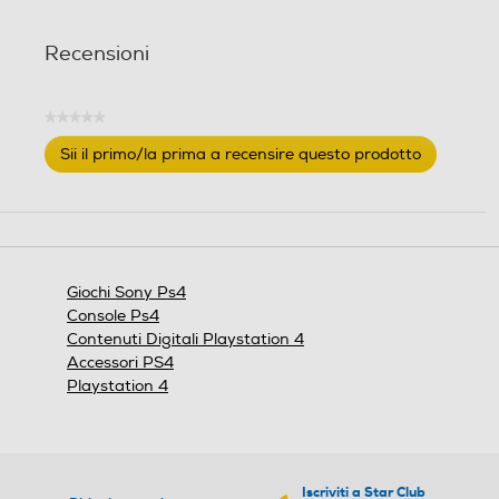
e
e
l
l
Recensioni
l
l
e
e
.
.
★★★★★
Nessuna
Sii il primo/la prima a recensire questo prodotto
valutazione
.
Questa
azione
aprirà
una
finestra
Giochi Sony Ps4
modale.
Console Ps4
Contenuti Digitali Playstation 4
Accessori PS4
Playstation 4
Iscriviti a Star Club