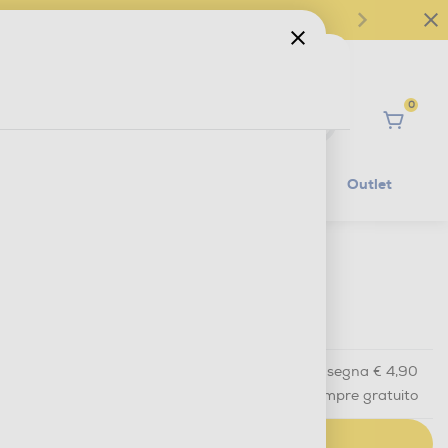
0
Ciao
Mobilità Elettrica
Lifestyle
Outlet
€ 19,90
IVA e contributo RAEE inclusi
Acquisto online
con consegna € 4,90
Ritiro in negozio
in 30 minuti e sempre gratuito
AGGIUNGI AL CARRELLO