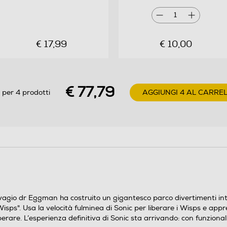
1
€ 17,99
€ 10,00
€ 77,79
 per 4 prodotti
AGGIUNGI 4 AL CARRE
alvagio dr Eggman ha costruito un gigantesco parco divertimenti inte
ps". Usa la velocità fulminea di Sonic per liberare i Wisps e appre
superare. L’esperienza definitiva di Sonic sta arrivando: con funzio