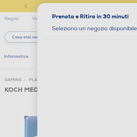
Prenota e Ritira in 30 minuti
Negozi
Volantini
Servizi
Star Club
Magaz
Seleziona un negozio disponibile
Informatica
Gaming
Telefonia
Tv e
GAMING
PLAYSTATION 4
GIOCHI SONY PS4
KOCH MEDIA - SONIC COLOURS ULTIMATE