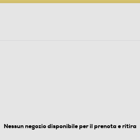
PARTECIPA AL CONCORSO ANNIVERSARIO
ine
 Audio
Elettrodomestici
Foto, Video, Droni
(0)
Nessun negozio disponibile per il prenota e ritira