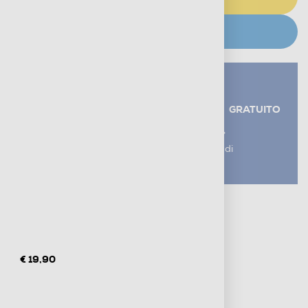
CERCA NEGOZIO
Servizi aggiuntivi alla consegna*
RITIRO USATO RAEE
GRATUITO
AGGIUNGI UN SERVIZIO
*I servizi sono esclusi dal costo di
consegna
Metodi di pagamento e finanziamenti
Informazioni sulla consegna
Diritto di recesso
€ 19,90