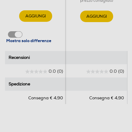
prezzo consigliato
AGGIUNGI
AGGIUNGI
Mostra solo differenze
Recensioni
Recensioni
0.0
(0)
0.0
(0)
0
0
.
.
Spedizione
Spedizione
0
0
s
s
Consegna € 4,90
Consegna € 4,90
u
u
5
5
s
s
t
t
e
e
l
l