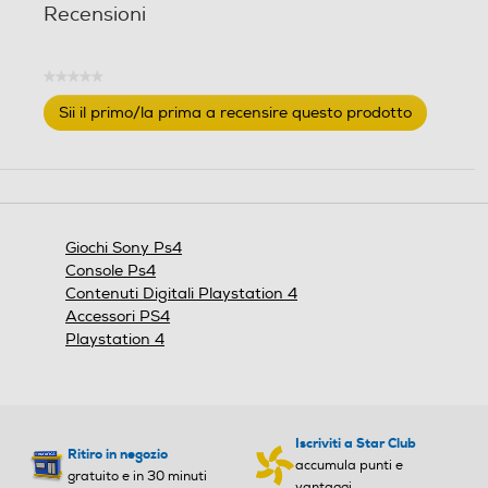
Recensioni
l
l
e
e
.
.
★★★★★
Nessuna
Sii il primo/la prima a recensire questo prodotto
valutazione
.
Questa
azione
aprirà
una
finestra
Giochi Sony Ps4
modale.
Console Ps4
Contenuti Digitali Playstation 4
Accessori PS4
Playstation 4
Iscriviti a Star Club
Ritiro in negozio
accumula punti e
gratuito e in 30 minuti
vantaggi