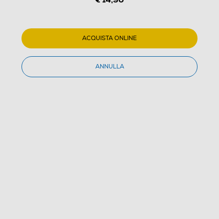
ACQUISTA ONLINE
ANNULLA
1
/
1
NAMCO - Dragon Ball Fighterz
(0)
Dettagli Prodotto
Confronta
€ 14,90
IVA e contributo RAEE inclusi