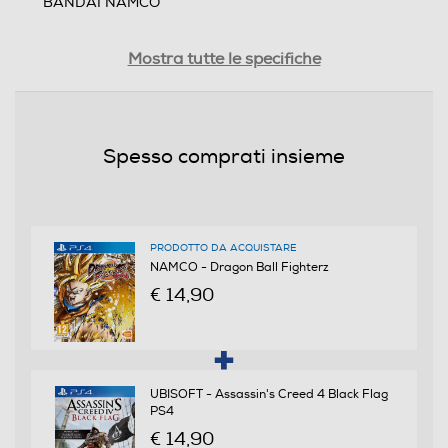
BANDAI NAMCO
Distribuito da
Mostra tutte le specifiche
BANDAI NAMCO
Data rilascio
Spesso comprati insieme
25/01/18
Lingue supportate
25 GENNAIO 2018
PRODOTTO DA ACQUISTARE
NAMCO - Dragon Ball Fighterz
Sottotitoli dell'articolo
€ 14,90
ITALIANO
PEGI
UBISOFT - Assassin's Creed 4 Black Flag
da 12 anni in su
PS4
€ 14,90