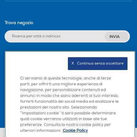
Trova negozio
INVIA
Seguici sui social
X   Continua senza accettare
Ci serviamo di queste tecnologie, anche di terze
parti, per offrirti una migliore esperienza di
navigazione, per personalizzare contenuti ed
Scarica la nostra app
annunci in modo che siano aderenti ai tuoi interessi,
fornirti funzionalità dei social media ed analizzare le
prestazioni del nostro sito. Selezionando
“Impostazioni cookie” ti sarà possibile determinare
quali cookie verranno utilizzati in base alle tue
preferenze. Consulta la nostra cookie policy per
ulteriori informazioni.
Cookie Policy
Euronics Italia SpA. Sede legale Via Montefeltro, 6/a 20156 Milano