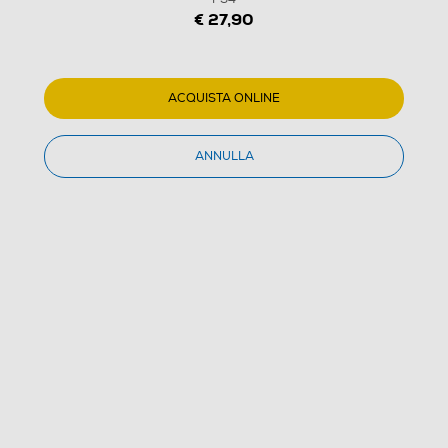
€ 27,90
ACQUISTA ONLINE
ANNULLA
1
/
1
SQUARE ENIX - FINAL FANTASY DISSIDIA NT PS4
(0)
Dettagli Prodotto
Confronta
€ 27,90
IVA e contributo RAEE inclusi