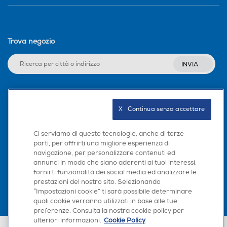
Trova negozio
INVIA
Seguici sui social
X   Continua senza accettare
Ci serviamo di queste tecnologie, anche di terze
parti, per offrirti una migliore esperienza di
navigazione, per personalizzare contenuti ed
Scarica la nostra app
annunci in modo che siano aderenti ai tuoi interessi,
fornirti funzionalità dei social media ed analizzare le
prestazioni del nostro sito. Selezionando
“Impostazioni cookie” ti sarà possibile determinare
quali cookie verranno utilizzati in base alle tue
preferenze. Consulta la nostra cookie policy per
ulteriori informazioni.
Cookie Policy