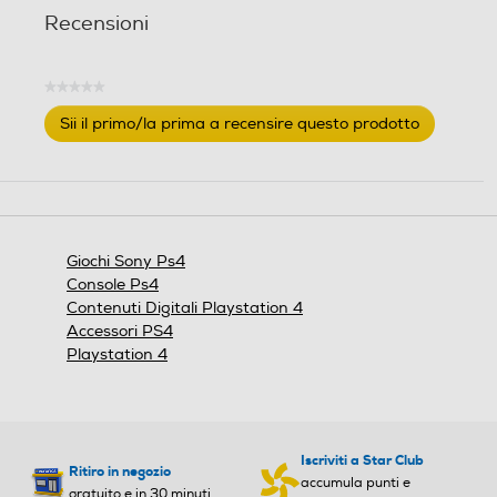
l
l
Recensioni
l
l
e
e
.
.
★★★★★
Nessuna
Sii il primo/la prima a recensire questo prodotto
valutazione
.
Questa
azione
aprirà
una
finestra
Giochi Sony Ps4
modale.
Console Ps4
Contenuti Digitali Playstation 4
Accessori PS4
Playstation 4
Iscriviti a Star Club
Ritiro in negozio
accumula punti e
gratuito e in 30 minuti