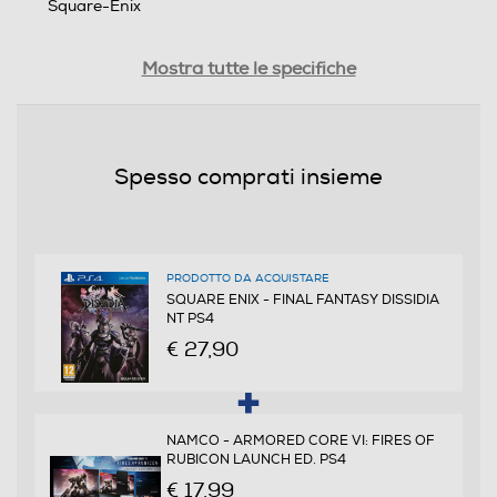
Square-Enix
Distribuito da
Mostra tutte le specifiche
Koch Media
Data rilascio
Spesso comprati insieme
30/01/2018
Lingue supportate
ENG
PRODOTTO DA ACQUISTARE
SQUARE ENIX - FINAL FANTASY DISSIDIA
NT PS4
Sottotitoli dell'articolo
€ 27,90
ITA
PEGI
NAMCO - ARMORED CORE VI: FIRES OF
da 12 anni in su
RUBICON LAUNCH ED. PS4
€ 17,99