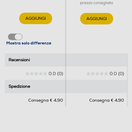
prezzo consigliato
AGGIUNGI
AGGIUNGI
Mostra solo differenze
Recensioni
Recensioni
0.0
(0)
0.0
(0)
0
0
.
.
Spedizione
Spedizione
0
0
s
s
Consegna € 4,90
Consegna € 4,90
u
u
5
5
s
s
t
t
e
e