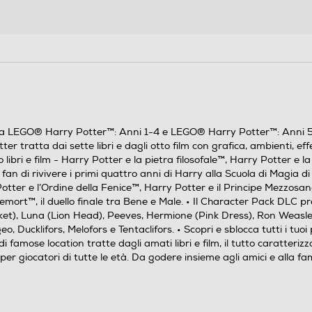
lta LEGO® Harry Potter™: Anni 1-4 e LEGO® Harry Potter™: Anni 
tratta dai sette libri e dagli otto film con grafica, ambienti, effett
ibri e film - Harry Potter e la pietra filosofale™, Harry Potter e la
 fan di rivivere i primi quattro anni di Harry alla Scuola di Magia
ry Potter e l’Ordine della Fenice™, Harry Potter e il Principe Mezzo
emort™, il duello finale tra Bene e Male. • Il Character Pack DLC p
acket), Luna (Lion Head), Peeves, Hermione (Pink Dress), Ron Weasl
 Ducklifors, Melofors e Tentaclifors. • Scopri e sblocca tutti i tu
 famose location tratte dagli amati libri e film, il tutto caratteri
a per giocatori di tutte le età. Da godere insieme agli amici e alla 