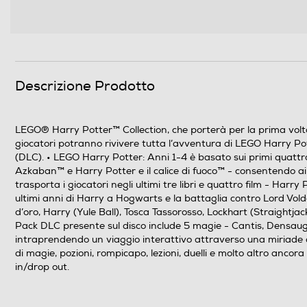
Descrizione Prodotto
LEGO® Harry Potter™ Collection, che porterà per la prima vo
giocatori potranno rivivere tutta l’avventura di LEGO Harry Potter 
(DLC). • LEGO Harry Potter: Anni 1-4 è basato sui primi quattro l
Azkaban™ e Harry Potter e il calice di fuoco™ - consentendo ai
trasporta i giocatori negli ultimi tre libri e quattro film - Har
ultimi anni di Harry a Hogwarts e la battaglia contro Lord Vold
d’oro, Harry (Yule Ball), Tosca Tassorosso, Lockhart (Straightj
Pack DLC presente sul disco include 5 magie - Cantis, Densaugeo,
intraprendendo un viaggio interattivo attraverso una miriade di
di magie, pozioni, rompicapo, lezioni, duelli e molto altro ancor
in/drop out.