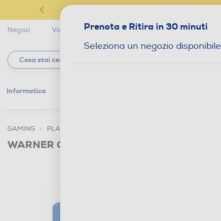
Prenota e Ritira in 30 minuti
Negozi
Volantini
Servizi
Star Club
Magaz
Seleziona un negozio disponibile
Informatica
Gaming
Telefonia
Tv e
GAMING
PLAYSTATION 4
GIOCHI SONY PS4
WARNER GAMES - LEGO HARRY POTTER: 