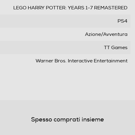
LEGO HARRY POTTER: YEARS 1-7 REMASTERED
PS4
Azione/Avventura
TT Games
Warner Bros. Interactive Entertainment
Warner Bros. Interactive Entertainment
21/10/2016
da 7 anni in su
Spesso comprati insieme