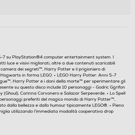
5-7 su PlayStation®4 computer entertainment system. I
i luce e visivi migliorati, oltre a due contenuti scaricabili
 camera dei segreti™, Harry Potter e il prigioniero di
 di Hogwarts in forma LEGO. • LEGO Harry Potter: Anni 5-7
sangue™, Harry Potter e i doni della morte™ per sperimentare gli
resente su questo disco include 10 personaggi - Godric Ggrifon
ey (Ghoul), Corinna Corvonero e Salazar Serpeverde. • Lo Spell
oi personaggi preferiti del magico mondo di Harry Potter™,
zzato dalla bellezza e dallo humour tipicamente LEGO®. • Pieno
famiglia utilizzando l’immediata modalità cooperativa drop