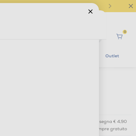
0
Ciao
Mobilità Elettrica
Lifestyle
Outlet
€ 19,90
IVA e contributo RAEE inclusi
€ 24,99
prezzo consigliato
Acquisto online
con consegna € 4,90
Ritiro in negozio
in 30 minuti e sempre gratuito