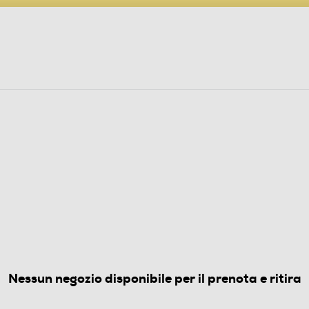
PARTECIPA AL CONCORSO ANNIVERSARIO
ine
 Audio
Elettrodomestici
Foto, Video, Droni
YEARS 1-7 REMASTERED (PS4)
(0)
Nessun negozio disponibile per il prenota e ritira