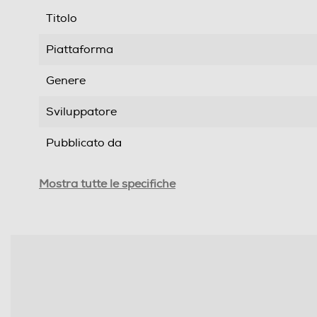
Titolo
Piattaforma
Genere
Sviluppatore
Pubblicato da
Distribuito da
Mostra tutte le specifiche
Data rilascio
PEGI
Online
Multigiocatore