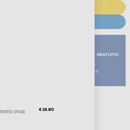
AGGIUNGI AL CARRELLO
CERCA NEGOZIO
Servizi aggiuntivi alla consegna*
RITIRO USATO RAEE
GRATUITO
AGGIUNGI UN SERVIZIO
*I servizi sono esclusi dal costo di
consegna
Metodi di pagamento e finanziamenti
Informazioni sulla consegna
Diritto di recesso
€ 19,90
TERED (PS4)