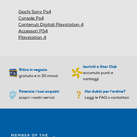
una
finestra
Giochi Sony Ps4
modale.
Console Ps4
Contenuti Digitali Playstation 4
Accessori PS4
Playstation 4
Iscriviti a Star Club
Ritiro in negozio
accumula punti e
gratuito e in 30 minuti
vantaggi
Potenzia i tuoi acquisti
Hai dubbi per l'ordine?
scopri i nostri servizi
Leggi le FAQ o contattaci