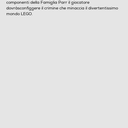
componenti della Famiglia Parr il giocatore
dovràsconfiggere il crimine che minaccia il divertentissimo
Sottotitoli dell'articolo
mondo LEGO.
Italiano, Inglese, Francese, Spagnolo, Tedesco, Polacco,
Norvegese , Portoghese, Russo
PEGI
da 7 anni in su
Online
Multigiocatore
Informazioni sulla sicurezza del prodotto
Clicca qui