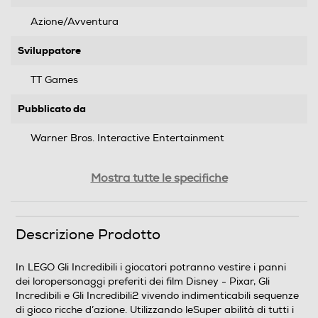
Azione/Avventura
Sviluppatore
TT Games
Pubblicato da
Warner Bros. Interactive Entertainment
Distribuito da
Mostra tutte le specifiche
Warner Bros. Interactive Entertainment
Data rilascio
Descrizione Prodotto
15/06/2018
In LEGO Gli Incredibili i giocatori potranno vestire i panni
dei loropersonaggi preferiti dei film Disney - Pixar, Gli
Lingue supportate
Incredibili e Gli Incredibili2 vivendo indimenticabili sequenze
di gioco ricche d’azione. Utilizzando leSuper abilità di tutti i
Italiano, Inglese, Francese, Spagnolo, Tedesco, Polacco