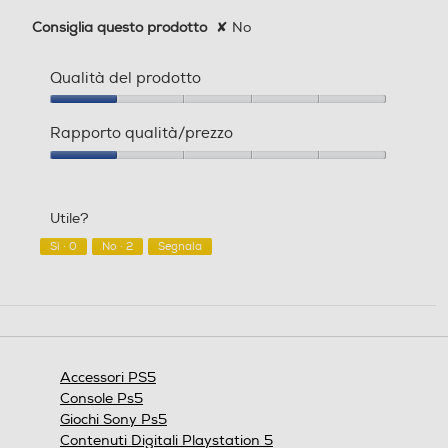
Consiglia questo prodotto
✘
No
Qualità del prodotto
Qualità
del
Rapporto qualità/prezzo
prodotto,
1
Rapporto
su
qualità/prezzo,
5
1
Utile?
su
5
Sì ·
0
No ·
2
Segnala
Accessori PS5
Console Ps5
Giochi Sony Ps5
Contenuti Digitali Playstation 5