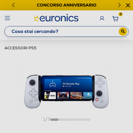
CONCORSO ANNIVERSARIO
0
ACCESSORI PS5
1
/
7