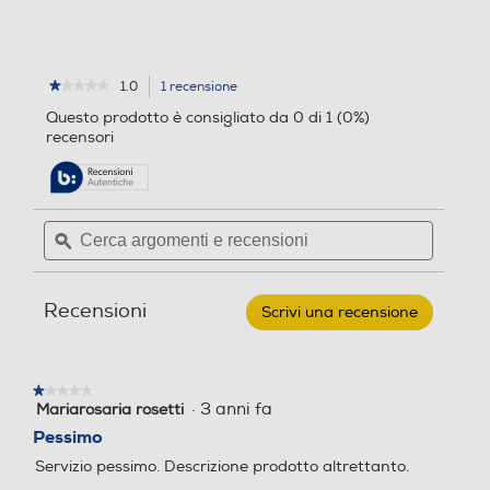
1.0
1 recensione
L'azione
★★★★★
★★★★★
1
porterà
Questo prodotto è consigliato da 0 di 1 (0%)
su
alla
recensori
5
pagina
stelle.
delle
Leggi
recensioni.
recensioni
per
Cerca
Cerca
BACKBONE
argomenti
ϙ
argoment
-
BACKBONE
e
e
ONE
recensioni
recensio
FOR
Recensioni
PLAYSTATION
Scrivi una recensione
.
(IPHONE)-
Questa
bianco
azione
aprirà
★★★★★
★★★★★
una
·
3 anni fa
Mariarosaria rosetti
1
finestra
su
Pessimo
modale.
5
Servizio pessimo. Descrizione prodotto altrettanto.
stelle.