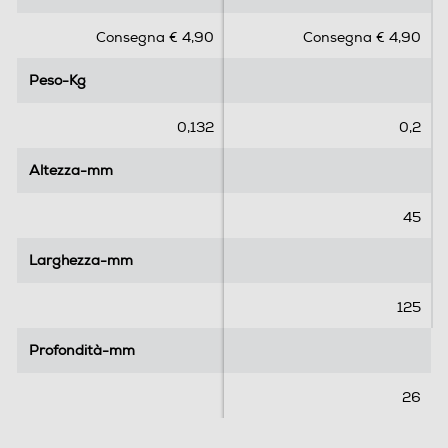
s
s
Consegna € 4,90
Consegna € 4,90
u
u
5
5
Peso-Kg
Peso-Kg
s
s
t
t
e
e
0,132
0,2
l
l
l
l
Altezza-mm
Altezza-mm
e
e
.
.
45
1
r
Larghezza-mm
Larghezza-mm
e
c
125
e
n
Profondità-mm
Profondità-mm
s
i
26
o
n
e