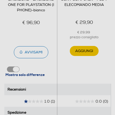
ONE FOR PLAYSTATION (I
ELECOMANDO MEDIA
PHONE)-bianco
€ 29,90
€ 96,90
€ 29,99
prezzo consigliato
AGGIUNGI
AVVISAMI
Mostra solo differenze
Recensioni
Recensioni
1.0
(1)
0.0
(0)
1
0
.
.
Spedizione
Spedizione
0
0