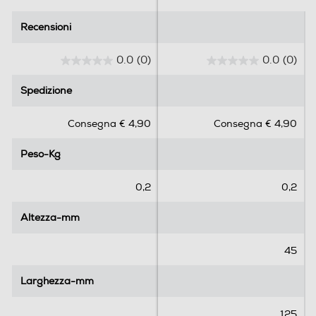
Recensioni
Recensioni
0.0
(0)
0.0
(0)
0
0
.
.
Spedizione
Spedizione
0
0
s
s
Consegna € 4,90
Consegna € 4,90
u
u
5
5
Peso-Kg
Peso-Kg
s
s
t
t
e
e
0,2
0,2
l
l
l
l
Altezza-mm
Altezza-mm
e
e
.
.
45
Larghezza-mm
Larghezza-mm
125