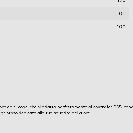
170
100
100
0,08
orbido silicone, che si adatta perfettamente al controller PS5: cop
grintoso dedicato alla tua squadra del cuore.