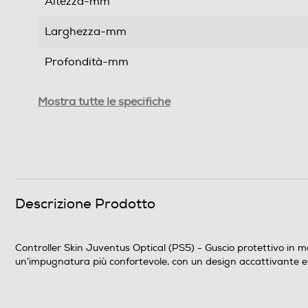
Altezza-mm
Larghezza-mm
Profondità-mm
Peso-Kg
Mostra tutte le specifiche
Informazioni sulla sicurezza del prodotto
Clicca qui
Descrizione Prodotto
Controller Skin Juventus Optical (PS5) - Guscio protettivo in m
un’impugnatura più confortevole, con un design accattivante e 