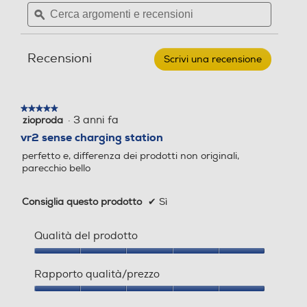
Cerca
Cerca
SONY
argomenti
ϙ
argoment
COMPUTER
-
e
e
VR2
recensioni
recensio
SENSE
Recensioni
CTRLR
Scrivi una recensione
.
CHARGING
Questa
STATION/EUR
azione
aprirà
★★★★★
★★★★★
una
·
3 anni fa
zioproda
5
finestra
su
vr2 sense charging station
modale.
5
perfetto e, differenza dei prodotti non originali,
stelle.
parecchio bello
Consiglia questo prodotto
✔
Sì
Qualità del prodotto
Qualità
del
Rapporto qualità/prezzo
prodotto,
5
Rapporto