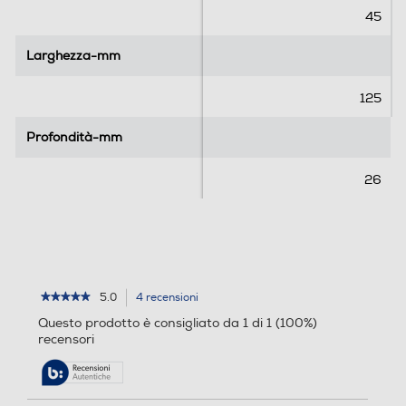
.
.
45
4
r
Larghezza-mm
Larghezza-mm
e
c
125
e
n
Profondità-mm
Profondità-mm
s
i
26
o
n
i
5.0
4 recensioni
L'azione
★★★★★
★★★★★
5
porterà
Questo prodotto è consigliato da 1 di 1 (100%)
su
alla
recensori
5
pagina
stelle.
delle
Leggi
recensioni.
recensioni
per