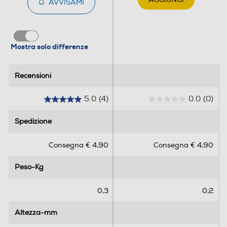
AVVISAMI
Mostra solo differenze
Recensioni
Recensioni
5.0
(4)
0.0
(0)
5
0
.
.
Spedizione
Spedizione
0
0
s
s
Consegna € 4,90
Consegna € 4,90
u
u
5
5
Peso-Kg
Peso-Kg
s
s
t
t
e
e
0,3
0,2
l
l
l
l
Altezza-mm
Altezza-mm
e
e