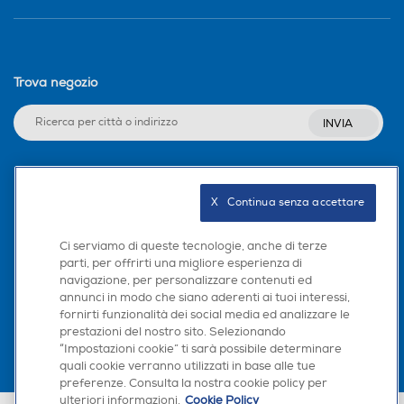
Trova negozio
INVIA
Seguici sui social
X   Continua senza accettare
Ci serviamo di queste tecnologie, anche di terze
parti, per offrirti una migliore esperienza di
navigazione, per personalizzare contenuti ed
Scarica la nostra app
annunci in modo che siano aderenti ai tuoi interessi,
fornirti funzionalità dei social media ed analizzare le
prestazioni del nostro sito. Selezionando
“Impostazioni cookie” ti sarà possibile determinare
quali cookie verranno utilizzati in base alle tue
preferenze. Consulta la nostra cookie policy per
ulteriori informazioni.
Cookie Policy