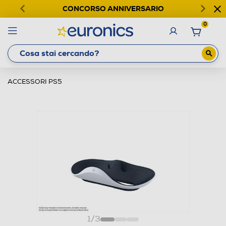
CONCORSO ANNIVERSARIO
0
ACCESSORI PS5
1
/
3