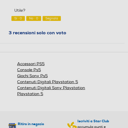
su
qualità/prezzo,
5
5
Utile?
su
5
Sì ·
0
No ·
0
Segnala
3 recensioni solo con voto
Accessori PS5
Console Ps5
Giochi Sony Ps5
Contenuti Digitali Playstation 5
Contenuti Digitali Sony Playstation
Playstation 5
Iscriviti a Star Club
Ritiro in negozio
accumula punti e