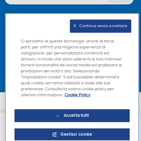
Seguici sui social
X   Continua senza accettare
Ci serviamo di queste tecnologie, anche di terze
parti, per offrirti una migliore esperienza di
navigazione, per personalizzare contenuti ed
Scarica la nostra app
annunci in modo che siano aderenti ai tuoi interessi,
fornirti funzionalità dei social media ed analizzare le
prestazioni del nostro sito. Selezionando
“Impostazioni cookie” ti sarà possibile determinare
quali cookie verranno utilizzati in base alle tue
preferenze. Consulta la nostra cookie policy per
ulteriori informazioni.
Cookie Policy
Euronics Italia SpA. Sede legale Via Montefeltro, 6/a 20156 Milano
Partita Iva, Codice Fiscale e iscrizione CCIAA Milano Monza Brianza Lodi
n. 13337170156. Codice intermediario SDI: HHBD9AK. Vendite soggette
Accetta tutti
agli Artt. 45 e ss del Codice del Consumo in tema di Diritti dei
Consumatori.
€ 14,49
Gestisci cookie
AGGIUNGI AL CARRELLO