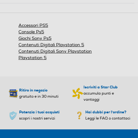
azione
aprirà
una
finestra
Accessori PS5
modale.
Console Ps5
Giochi Sony Ps5
Contenuti Digitali Playstation 5
Contenuti Digitali Sony Playstation
Playstation 5
Iscriviti a Star Club
Ritiro in negozio
accumula punti e
gratuito e in 30 minuti
vantaggi
Potenzia i tuoi acquisti
Hai dubbi per l'ordine?
scopri i nostri servizi
Leggi le FAQ o contattaci