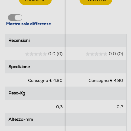
Mostra solo differenze
Recensioni
Recensioni
0.0
(0)
0.0
(0)
0
0
.
.
Spedizione
Spedizione
0
0
s
s
Consegna € 4,90
Consegna € 4,90
u
u
5
5
Peso-Kg
Peso-Kg
s
s
t
t
e
e
0,3
0,2
l
l
l
l
Altezza-mm
Altezza-mm
e
e
.
.