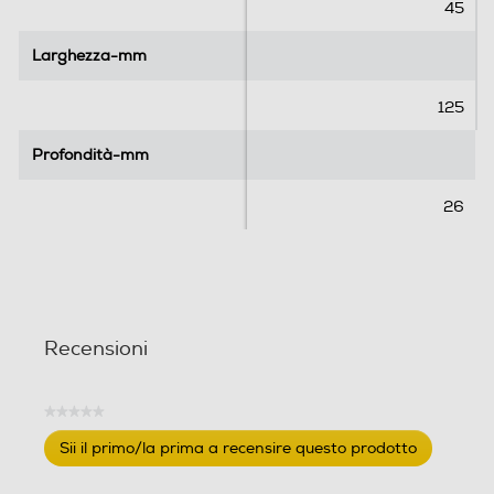
45
Larghezza-mm
Larghezza-mm
125
Profondità-mm
Profondità-mm
26
Recensioni
★★★★★
Nessuna
Sii il primo/la prima a recensire questo prodotto
valutazione
.
Questa