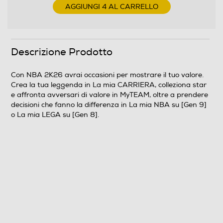
AGGIUNGI 4 AL CARRELLO
Contenuti speciali
Bonus Preordine: Pre-ordina l'Edizione Standard di
NBA 2K26 per ricevere 10.000 Valuta virtuale (codice
Descrizione Prodotto
contenuto nel pack).
Supporto gioco fisico incluso
Con NBA 2K26 avrai occasioni per mostrare il tuo valore.
Crea la tua leggenda in La mia CARRIERA, colleziona star
Supporto fisico incluso
e affronta avversari di valore in MyTEAM, oltre a prendere
decisioni che fanno la differenza in La mia NBA su [Gen 9]
o La mia LEGA su [Gen 8].
Informazioni sulla sicurezza del prodotto
Clicca qui