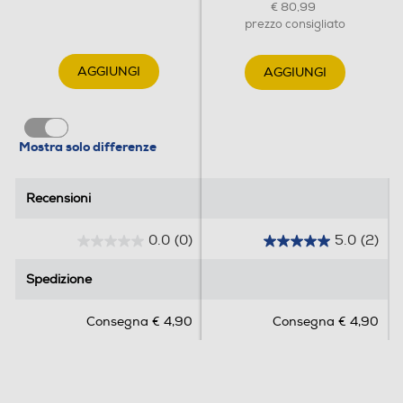
€ 80,99
prezzo consigliato
AGGIUNGI
AGGIUNGI
Mostra solo differenze
Recensioni
Recensioni
0.0
(0)
5.0
(2)
0
5
.
.
Spedizione
Spedizione
0
0
s
s
Consegna € 4,90
Consegna € 4,90
u
u
5
5
s
s
t
t
e
e