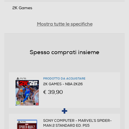
2K Games
Distribuito da
Mostra tutte le specifiche
Cidiverte
Data rilascio
Spesso comprati insieme
05/09/2025
Lingue supportate
Inglese
PRODOTTO DA ACQUISTARE
2K GAMES - NBA 2K26
Sottotitoli dell'articolo
€ 39,90
Italiano
PEGI
SONY COMPUTER - MARVEL’S SPIDER-
da 3 anni in su
MAN 2 STANDARD ED. PS5