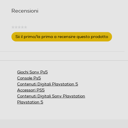
l
l
Recensioni
l
l
e
e
.
.
★★★★★
2
Nessuna
r
Sii il primo/la prima a recensire questo prodotto
valutazione
e
.
c
Questa
azione
e
aprirà
n
una
s
finestra
i
Giochi Sony Ps5
modale.
o
Console Ps5
n
Contenuti Digitali Playstation 5
i
Accessori PS5
Contenuti Digitali Sony Playstation
Playstation 5