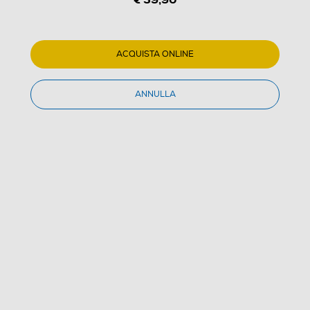
ACQUISTA ONLINE
ANNULLA
1
/
6
2K GAMES - NBA 2K26
(0)
Dettagli Prodotto
Confronta
€ 39,90
IVA e contributo RAEE inclusi