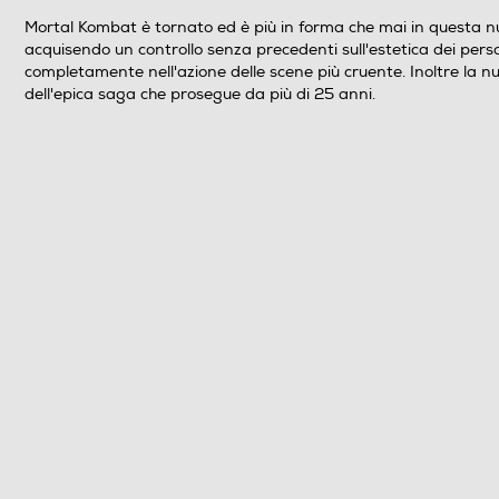
Online
Mortal Kombat è tornato ed è più in forma che mai in questa nuov
acquisendo un controllo senza precedenti sull'estetica dei per
Multigiocatore
completamente nell'azione delle scene più cruente. Inoltre la nuov
dell'epica saga che prosegue da più di 25 anni.
Numero giocatori supportati
Trama