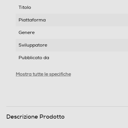
Titolo
Piattaforma
Genere
Sviluppatore
Pubblicato da
Distribuito da
Mostra tutte le specifiche
Data rilascio
Lingue supportate
Sottotitoli dell'articolo
Descrizione Prodotto
PEGI