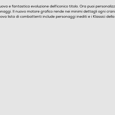
a e fantastica evoluzione dell'iconico titolo. Ora puoi personalizzar
sonaggi. Il nuovo motore grafico rende nei minimi dettagli ogni cr
a lista di combattenti include personaggi inediti e i Klassici della 
2
La celeberrima saga di Mortal Kombat è tornata
con un nuovo capitolo... ed è più entusiasmante che
mai. Le innovative varianti di personalizzazione dei
personaggi ti forniscono un'inedita libertà d'azione
per dotare i tuoi lottatori delle caratteristiche che
desideri. Il nuovo motore grafico mette in risalto
tutte le peculiarità degli scontri più violenti, dandoti
l'impressione di trovarti nel vivo della lotta.
Prosegue inoltre la fenomenale modalità storia a
filmati della serie, che vede protagonisti sia vecchie
conoscenze che nuovi combattenti e si appresta a
lasciare a bocca aperta gli appassionati di questa
saga che si protrae da oltre 25 anni.