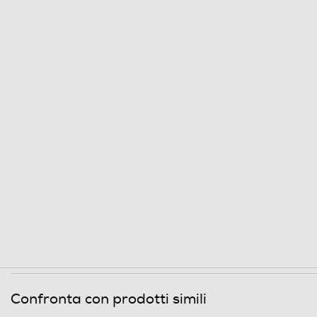
Contenuti speciali
Informazioni sulla sicurezza del prodotto
Clicca qui
Confronta con prodotti simili