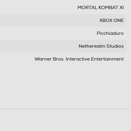
MORTAL KOMBAT XI
XBOX ONE
Picchiaduro
Netherealm Studios
Warner Bros. Interactive Entertainment
Warner Bros. Interactive Entertainment
23-04-2019
Italiano, Inglese, Francese, Tedesco, Russo
Spagnolo, Polacco
da 18 anni in su