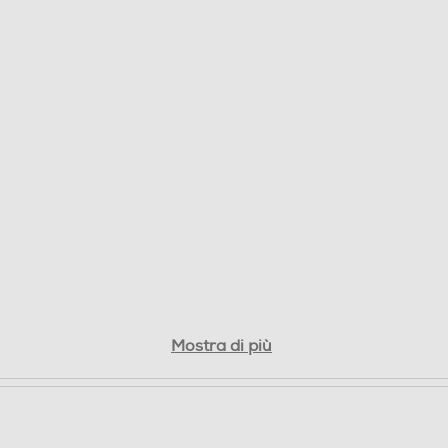
SHAO KHAN personaggio giocabile inbox nella
prima tornata Day1.
Mostra di più