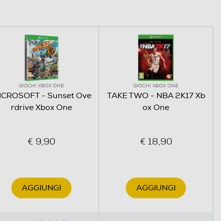
GIOCHI XBOX ONE
GIOCHI XBOX ONE
ICROSOFT - Sunset Ove
TAKE TWO - NBA 2K17 Xb
rdrive Xbox One
ox One
€ 9,90
€ 18,90
AGGIUNGI
AGGIUNGI