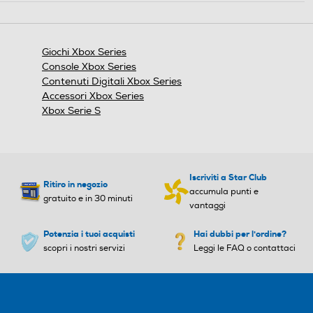
azione
aprirà
una
finestra
Giochi Xbox Series
modale.
Console Xbox Series
Contenuti Digitali Xbox Series
Accessori Xbox Series
Xbox Serie S
Iscriviti a Star Club
Ritiro in negozio
accumula punti e
gratuito e in 30 minuti
vantaggi
Potenzia i tuoi acquisti
Hai dubbi per l'ordine?
scopri i nostri servizi
Leggi le FAQ o contattaci