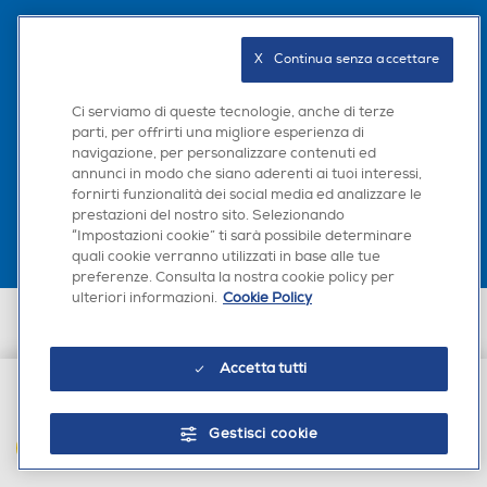
Seguici sui social
X   Continua senza accettare
Ci serviamo di queste tecnologie, anche di terze
parti, per offrirti una migliore esperienza di
navigazione, per personalizzare contenuti ed
Scarica la nostra app
annunci in modo che siano aderenti ai tuoi interessi,
fornirti funzionalità dei social media ed analizzare le
prestazioni del nostro sito. Selezionando
“Impostazioni cookie” ti sarà possibile determinare
quali cookie verranno utilizzati in base alle tue
preferenze. Consulta la nostra cookie policy per
ulteriori informazioni.
Cookie Policy
Euronics Italia SpA. Sede legale Via Montefeltro, 6/a 20156 Milano
Partita Iva, Codice Fiscale e iscrizione CCIAA Milano Monza Brianza Lodi
n. 13337170156. Codice intermediario SDI: HHBD9AK. Vendite soggette
Accetta tutti
agli Artt. 45 e ss del Codice del Consumo in tema di Diritti dei
Consumatori.
€ 24,90
Gestisci cookie
AGGIUNGI AL CARRELLO