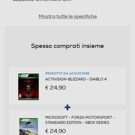
Distribuito da
Mostra tutte le specifiche
4SIDE
PEGI
Spesso comprati insieme
da 18 anni in su
Informazioni sulla sicurezza del prodotto
PRODOTTO DA ACQUISTARE
Clicca qui
ACTIVISION-BLIZZARD - DIABLO 4
€ 24,90
MICROSOFT - FORZA MOTORSPORT -
STANDARD EDITION - XBOX SERIES
€ 24,90