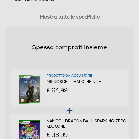
Distribuito da
Mostra tutte le specifiche
Xbox Game Studios
Data rilascio
Spesso comprati insieme
08/12/2021
PEGI
da 16 anni in su
PRODOTTO DA ACQUISTARE
MICROSOFT - HALO INFINITE
Online
€ 64,99
Multigiocatore
NAMCO - DRAGON BALL: SPARKING! ZERO
XBOXONE
€ 36,99