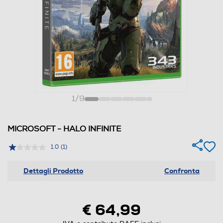
1
/
9
MICROSOFT - HALO INFINITE
1.0
(1)
Dettagli Prodotto
Confronta
€ 64,99