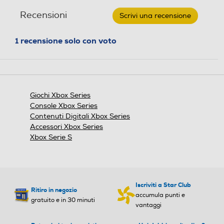
-
recensioni
recensio
e
HALO
Recensioni
n
Scrivi una recensione
.
INFINITE
s
Questa
azione
i
1 recensione solo con voto
aprirà
o
una
n
finestra
e
modale.
Giochi Xbox Series
Console Xbox Series
Contenuti Digitali Xbox Series
Accessori Xbox Series
Xbox Serie S
Iscriviti a Star Club
Ritiro in negozio
accumula punti e
gratuito e in 30 minuti
vantaggi