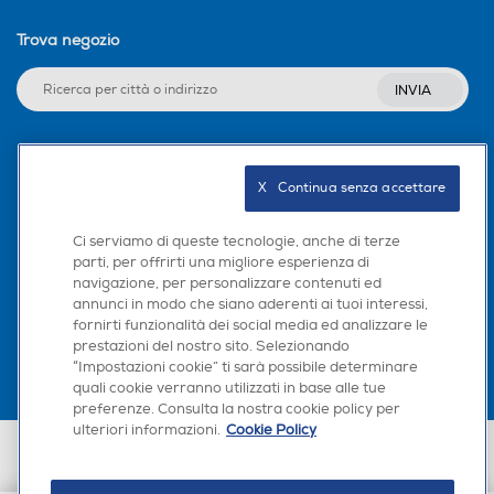
Trova negozio
INVIA
Seguici sui social
X   Continua senza accettare
Ci serviamo di queste tecnologie, anche di terze
parti, per offrirti una migliore esperienza di
navigazione, per personalizzare contenuti ed
Scarica la nostra app
annunci in modo che siano aderenti ai tuoi interessi,
fornirti funzionalità dei social media ed analizzare le
prestazioni del nostro sito. Selezionando
“Impostazioni cookie” ti sarà possibile determinare
quali cookie verranno utilizzati in base alle tue
preferenze. Consulta la nostra cookie policy per
ulteriori informazioni.
Cookie Policy
Euronics Italia SpA. Sede legale Via Montefeltro, 6/a 20156 Milano
Partita Iva, Codice Fiscale e iscrizione CCIAA Milano Monza Brianza Lodi
n. 13337170156. Codice intermediario SDI: HHBD9AK. Vendite soggette