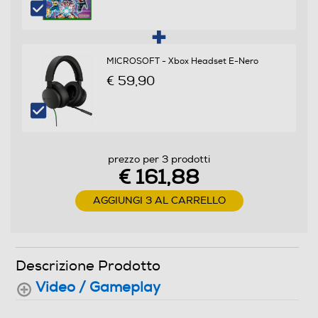
Numero giocatori supportati
24
Trama
MICROSOFT - Xbox Headset E-Nero
€ 59,90
La leggendaria serie Halo ritorna con Master Chief e la
più vasta Campagna di sempre, oltre a un'innovativa
esperienza multiplayer gratuita.
Informazioni sulla sicurezza del prodotto
prezzo per 3 prodotti
€ 161,88
Clicca qui
AGGIUNGI 3 AL CARRELLO
Descrizione Prodotto
Video / Gameplay