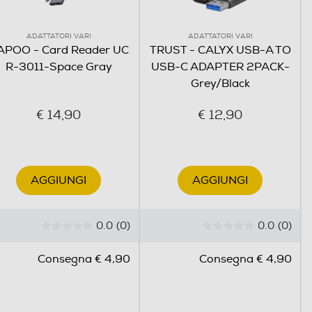
ADATTATORI VARI
ADATTATORI VARI
APOO - Card Reader UC
TRUST - CALYX USB-A TO
R-3011-Space Gray
USB-C ADAPTER 2PACK-
Grey/Black
€ 14,90
€ 12,90
AGGIUNGI
AGGIUNGI
0.0
(0)
0.0
(0)
0
0
.
.
Consegna € 4,90
Consegna € 4,90
0
0
s
s
u
u