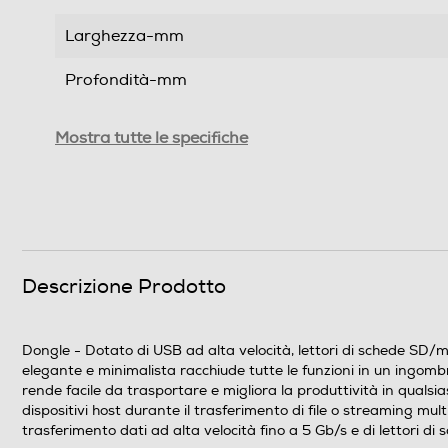
Larghezza-mm
Profondità-mm
Peso-Kg
Mostra tutte le specifiche
Informazioni sulla sicurezza del prodotto
Clicca qui
Descrizione Prodotto
Dongle - Dotato di USB ad alta velocità, lettori di schede SD/m
elegante e minimalista racchiude tutte le funzioni in un ingom
rende facile da trasportare e migliora la produttività in qual
dispositivi host durante il trasferimento di file o streaming m
trasferimento dati ad alta velocità fino a 5 Gb/s e di lettori d