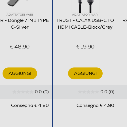
ADATTATORI VARI
ADATTATORI VARI
R - Dongle 7 IN 1 TYPE
TRUST - CALYX USB-C TO
R
C-Silver
HDMI CABLE-Black/Grey
€ 48,90
€ 19,90
AGGIUNGI
AGGIUNGI
0.0
(0)
0.0
(0)
0
0
.
.
Consegna € 4,90
Consegna € 4,90
0
0
s
s
u
u