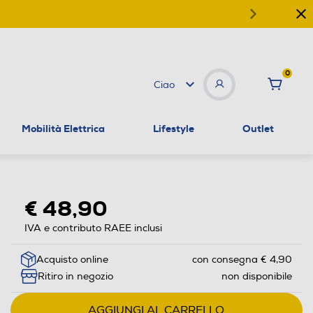
0
Ciao
Mobilità Elettrica
Lifestyle
Outlet
€ 48,90
IVA e contributo RAEE inclusi
Acquisto online
con consegna € 4,90
Ritiro in negozio
non disponibile
AGGIUNGI AL CARRELLO