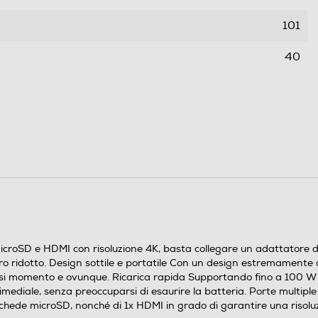
101
40
0,058
icroSD e HDMI con risoluzione 4K, basta collegare un adattatore di
bro ridotto. Design sottile e portatile Con un design estremamente
siasi momento e ovunque. Ricarica rapida Supportando fino a 100 W 
ultimediale, senza preoccuparsi di esaurire la batteria. Porte mult
i schede microSD, nonché di 1x HDMI in grado di garantire una risol