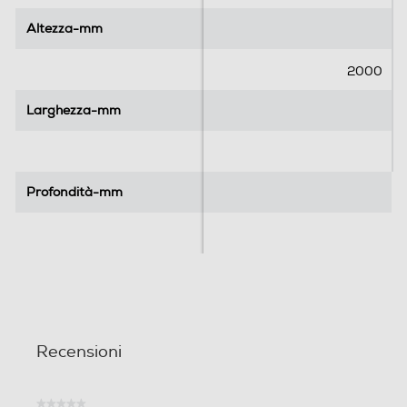
l
l
l
l
Altezza-mm
Altezza-mm
e
e
.
.
2000
Larghezza-mm
Larghezza-mm
Profondità-mm
Profondità-mm
Recensioni
★★★★★