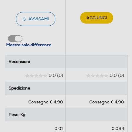
AGGIUNGI
AVVISAMI
Mostra solo differenze
Recensioni
Recensioni
0.0
(0)
0.0
(0)
0
0
.
.
Spedizione
Spedizione
0
0
s
s
Consegna € 4,90
Consegna € 4,90
u
u
5
5
Peso-Kg
Peso-Kg
s
s
t
t
e
e
0,01
0,084