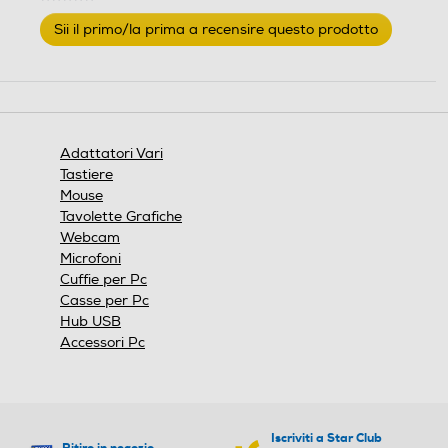
Nessuna
Sii il primo/la prima a recensire questo prodotto
valutazione
.
Questa
azione
aprirà
una
finestra
Adattatori Vari
modale.
Tastiere
Mouse
Tavolette Grafiche
Webcam
Microfoni
Cuffie per Pc
Casse per Pc
Hub USB
Accessori Pc
Iscriviti a Star Club