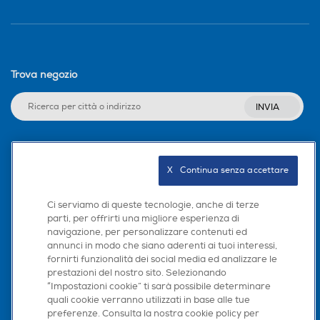
Trova negozio
INVIA
Seguici sui social
X   Continua senza accettare
Ci serviamo di queste tecnologie, anche di terze
parti, per offrirti una migliore esperienza di
navigazione, per personalizzare contenuti ed
Scarica la nostra app
annunci in modo che siano aderenti ai tuoi interessi,
fornirti funzionalità dei social media ed analizzare le
prestazioni del nostro sito. Selezionando
“Impostazioni cookie” ti sarà possibile determinare
quali cookie verranno utilizzati in base alle tue
preferenze. Consulta la nostra cookie policy per