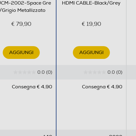
UCM-2002-Space Gre
HDMI CABLE-Black/Grey
/Grigio Metallizzato
€ 79,90
€ 19,90
AGGIUNGI
AGGIUNGI
0.0
(0)
0.0
(0)
0
0
.
.
Consegna € 4,90
Consegna € 4,90
0
0
s
s
u
u
5
5
s
s
t
t
e
e