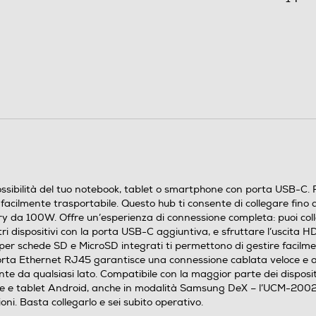
0,084
sibilità del tuo notebook, tablet o smartphone con porta USB-C. Rea
 facilmente trasportabile. Questo hub ti consente di collegare fino
ry da 100W. Offre un’esperienza di connessione completa: puoi coll
tri dispositivi con la porta USB-C aggiuntiva, e sfruttare l’uscita
 per schede SD e MicroSD integrati ti permettono di gestire facilment
porta Ethernet RJ45 garantisce una connessione cablata veloce e af
ente da qualsiasi lato. Compatibile con la maggior parte dei dispos
 tablet Android, anche in modalità Samsung DeX – l’UCM-2002 funz
ni. Basta collegarlo e sei subito operativo.