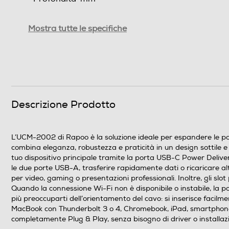
Peso-Kg
Mostra tutte le specifiche
Informazioni sulla sicurezza del prodotto
Clicca qui
Descrizione Prodotto
L’UCM-2002 di Rapoo è la soluzione ideale per espandere le pos
combina eleganza, robustezza e praticità in un design sottile e
tuo dispositivo principale tramite la porta USB-C Power Delive
le due porte USB-A, trasferire rapidamente dati o ricaricare al
per video, gaming o presentazioni professionali. Inoltre, gli slot
Quando la connessione Wi-Fi non è disponibile o instabile, la 
più preoccuparti dell’orientamento del cavo: si inserisce facilm
MacBook con Thunderbolt 3 o 4, Chromebook, iPad, smartphone e
completamente Plug & Play, senza bisogno di driver o installazio