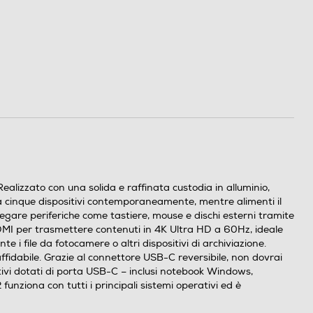
lizzato con una solida e raffinata custodia in alluminio,
 a cinque dispositivi contemporaneamente, mentre alimenti il
egare periferiche come tastiere, mouse e dischi esterni tramite
 HDMI per trasmettere contenuti in 4K Ultra HD a 60Hz, ideale
e i file da fotocamere o altri dispositivi di archiviazione.
fidabile. Grazie al connettore USB-C reversibile, non dovrai
itivi dotati di porta USB-C – inclusi notebook Windows,
iona con tutti i principali sistemi operativi ed è