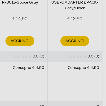
R-3011-Space Gray
USB-C ADAPTER 2PACK-
Grey/Black
€ 14,90
€ 12,90
AGGIUNGI
AGGIUNGI
0.0
(0)
0.0
(0)
0
0
.
.
Consegna € 4,90
Consegna € 4,90
0
0
s
s
u
u
5
5
s
s
t
t
e
e