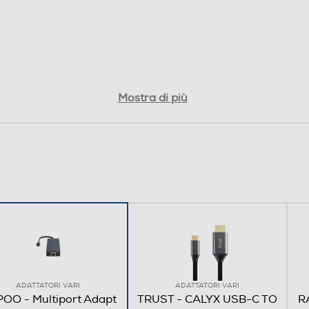
Mostra di più
ADATTATORI VARI
ADATTATORI VARI
OO - Multiport Adapt
TRUST - CALYX USB-C TO
R