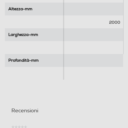
l
l
l
l
Altezza-mm
Altezza-mm
e
e
.
.
2000
Larghezza-mm
Larghezza-mm
Profondità-mm
Profondità-mm
Recensioni
★★★★★