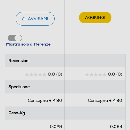
AGGIUNGI
AVVISAMI
Mostra solo differenze
Recensioni
Recensioni
0.0
(0)
0.0
(0)
0
0
.
.
Spedizione
Spedizione
0
0
s
s
Consegna € 4,90
Consegna € 4,90
u
u
5
5
Peso-Kg
Peso-Kg
s
s
t
t
e
e
0,029
0,084