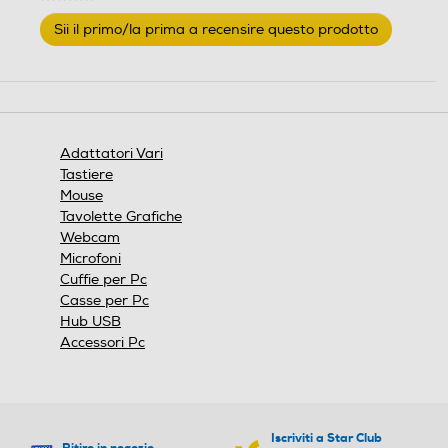
Nessuna
Sii il primo/la prima a recensire questo prodotto
valutazione
.
Questa
azione
aprirà
una
finestra
Adattatori Vari
modale.
Tastiere
Mouse
Tavolette Grafiche
Webcam
Microfoni
Cuffie per Pc
Casse per Pc
Hub USB
Accessori Pc
Iscriviti a Star Club