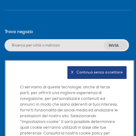
Trova negozio
INVIA
Seguici sui social
X   Continua senza accettare
Ci serviamo di queste tecnologie, anche di terze
parti, per offrirti una migliore esperienza di
navigazione, per personalizzare contenuti ed
Scarica la nostra app
annunci in modo che siano aderenti ai tuoi interessi,
fornirti funzionalità dei social media ed analizzare le
prestazioni del nostro sito. Selezionando
“Impostazioni cookie” ti sarà possibile determinare
quali cookie verranno utilizzati in base alle tue
preferenze. Consulta la nostra cookie policy per