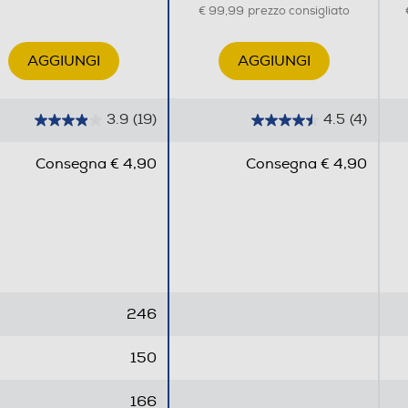
€ 99,99
prezzo consigliato
AGGIUNGI
AGGIUNGI
3.9
(19)
4.5
(4)
3
4
.
.
Consegna € 4,90
Consegna € 4,90
9
5
s
s
u
u
5
5
s
s
t
t
e
e
246
l
l
l
l
150
e
e
.
.
166