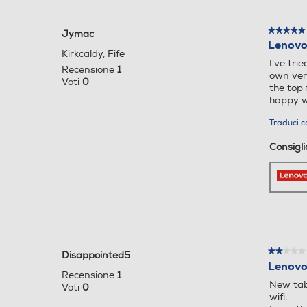
CASE-
Grigio
★★★★★
★★★★★
Jymac
5
Lenovo
Kirkcaldy, Fife
su
I've tri
5
Recensione
1
own vers
stelle.
Voti
0
the top 
happy wi
Traduci c
Consigl
★★★★★
★★★★★
Disappointed5
2
Lenovo
Recensione
1
su
New tab
Voti
0
5
wifi.
stelle.