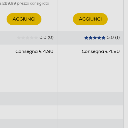
€ 229,99
prezzo consigliato
AGGIUNGI
AGGIUNGI
0.0
(0)
5.0
(1)
0
5
.
.
Consegna € 4,90
Consegna € 4,90
0
0
s
s
u
u
5
5
s
s
t
t
e
e
l
l
l
l
e
e
.
.