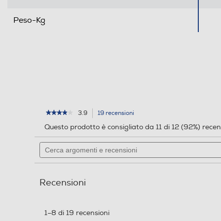
Peso-Kg
3.9
19 recensioni
L'azione
★★★★★
★★★★★
3.9
porterà
Questo prodotto è consigliato da 11 di 12 (92%) recen
su
alla
5
pagina
Cerca
stelle.
delle
argomenti
Leggi
recensioni.
e
recensioni
per
recensioni
LENOVO
Recensioni
-
TAB
M10
3RD
1–8 di 19 recensioni
GEN
FOLIO