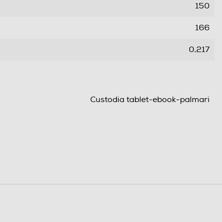
150
166
0,217
Custodia tablet-ebook-palmari
Tab M10 3 Gen
10,1
Folio case