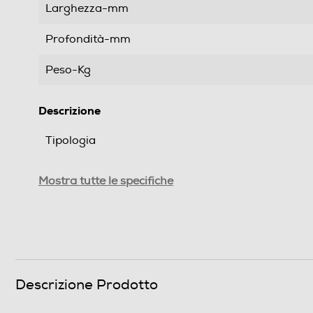
Larghezza-mm
Profondità-mm
Peso-Kg
Descrizione
Tipologia
Compatibilità
Mostra tutte le specifiche
Diagonale max-pollici
Altre caratteristiche
Informazioni sulla sicurezza del prodotto
Descrizione Prodotto
Clicca qui