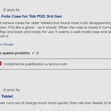
·
2 anni fa
 Folio Case for Tab M10 3rd Gen
ed various cases for older tablets but found most a bit disappointi
ion. Fits like a glove - as it should. When the case is closed it turns
flap and back and ready for use. It seems a well made case and doesn't
th it.
on Google
ia questo prodotto
✔
Sì
Inizialmente pubblicata su lenovo.com
·
3 anni fa
 Tablet
let runs out of charge much more quickly than old one. Needs to 