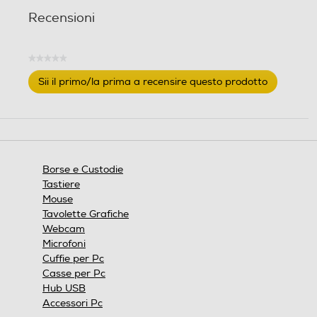
r
Recensioni
e
c
e
★★★★★
Nessuna
n
Sii il primo/la prima a recensire questo prodotto
valutazione
s
.
i
Questa
o
azione
n
aprirà
i
una
finestra
Borse e Custodie
modale.
Tastiere
Mouse
Tavolette Grafiche
Webcam
Microfoni
Cuffie per Pc
Casse per Pc
Hub USB
Accessori Pc