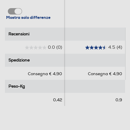
Mostra solo differenze
Recensioni
Recensioni
0.0
(0)
4.5
(4)
0
4
.
.
Spedizione
Spedizione
0
5
s
s
Consegna € 4,90
Consegna € 4,90
u
u
5
5
Peso-Kg
Peso-Kg
s
s
t
t
e
e
0,42
0,9
l
l
l
l
e
e
.
.
4