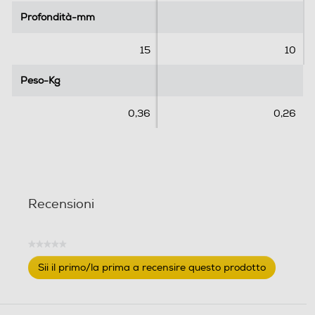
Profondità-mm
Profondità-mm
15
10
Peso-Kg
Peso-Kg
0,36
0,26
Recensioni
★★★★★
Nessuna
Sii il primo/la prima a recensire questo prodotto
valutazione
.
Questa
azione