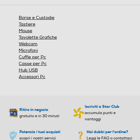
aprirà
una
finestra
Borse e Custodie
modale.
Tastiere
Mouse
Tavolette Grafiche
Webcam
Microfoni
Cuffie per Pc
Casse per Pc
Hub USB
Accessori Pc
Iscriviti a Star Club
Ritiro in negozio
accumula punti e
gratuito e in 30 minuti
vantaggi
Potenzia i tuoi acquisti
Hai dubbi per l'ordine?
scopri i nostri servizi
Leggi le FAQ o contattaci