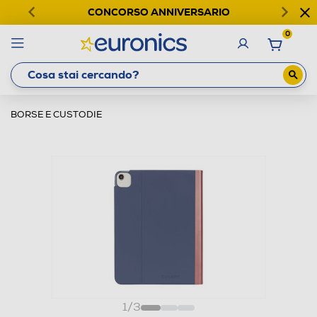
CONCORSO ANNIVERSARIO
0
BORSE E CUSTODIE
1
/
3