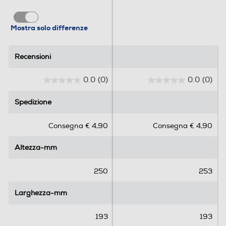
Mostra solo differenze
Recensioni
Recensioni
0.0
(0)
0.0
(0)
0
0
.
.
Spedizione
Spedizione
0
0
s
s
Consegna € 4,90
Consegna € 4,90
u
u
5
5
Altezza-mm
Altezza-mm
s
s
t
t
e
e
250
253
l
l
l
l
Larghezza-mm
Larghezza-mm
e
e
.
.
193
193