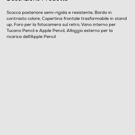
Combinazione di più materiali
Scocca posteriore semi-rigida e resistente, Bordo in
contrasto colore, Copertina frontale trasformabile in stand
Informazioni sulla sicurezza del prodotto
up, Foro per la fotocamera sul retro, Vano interno per
Tucano Pencil e Apple Pencil, Alloggio esterno per la
Clicca qui
ricarica dell'Apple Pencil