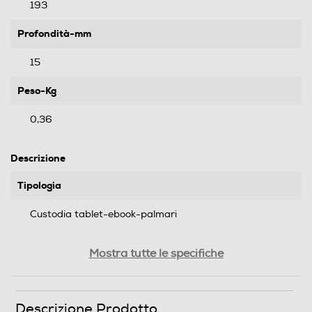
193
Profondità-mm
15
Peso-Kg
0,36
Descrizione
Tipologia
Custodia tablet-ebook-palmari
Compatibilità
Mostra tutte le specifiche
iPad Air M2 11" 2024/iPad Air 11” chipset M3 2025
Materiale
Descrizione Prodotto