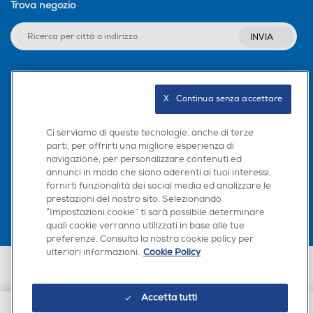
Trova negozio
INVIA
Seguici sui social
X   Continua senza accettare
Ci serviamo di queste tecnologie, anche di terze
parti, per offrirti una migliore esperienza di
navigazione, per personalizzare contenuti ed
Scarica la nostra app
annunci in modo che siano aderenti ai tuoi interessi,
fornirti funzionalità dei social media ed analizzare le
prestazioni del nostro sito. Selezionando
“Impostazioni cookie” ti sarà possibile determinare
quali cookie verranno utilizzati in base alle tue
preferenze. Consulta la nostra cookie policy per
ulteriori informazioni.
Cookie Policy
Euronics Italia SpA. Sede legale Via Montefeltro, 6/a 20156 Milano
Partita Iva, Codice Fiscale e iscrizione CCIAA Milano Monza Brianza Lodi
n. 13337170156. Codice intermediario SDI: HHBD9AK. Vendite soggette
Accetta tutti
agli Artt. 45 e ss del Codice del Consumo in tema di Diritti dei
Consumatori.