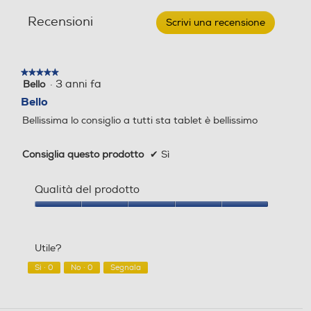
recensioni
recensio
Recensioni
Scrivi una recensione
.
Questa
azione
aprirà
★★★★★
★★★★★
una
·
3 anni fa
Bello
5
finestra
su
Bello
modale.
5
Bellissima lo consiglio a tutti sta tablet è bellissimo
stelle.
Consiglia questo prodotto
✔
Sì
Qualità del prodotto
Qualità
del
prodotto,
Utile?
5
su
Sì ·
0
No ·
0
Segnala
5