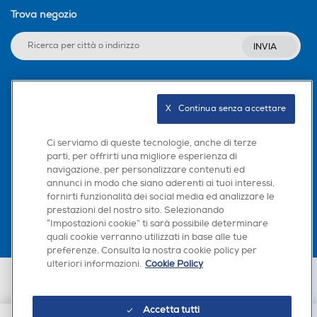
Trova negozio
INVIA
Seguici sui social
X   Continua senza accettare
Ci serviamo di queste tecnologie, anche di terze
parti, per offrirti una migliore esperienza di
navigazione, per personalizzare contenuti ed
Scarica la nostra app
annunci in modo che siano aderenti ai tuoi interessi,
fornirti funzionalità dei social media ed analizzare le
prestazioni del nostro sito. Selezionando
“Impostazioni cookie” ti sarà possibile determinare
quali cookie verranno utilizzati in base alle tue
preferenze. Consulta la nostra cookie policy per
ulteriori informazioni.
Cookie Policy
Euronics Italia SpA. Sede legale Via Montefeltro, 6/a 20156 Milano
Partita Iva, Codice Fiscale e iscrizione CCIAA Milano Monza Brianza Lodi
n. 13337170156. Codice intermediario SDI: HHBD9AK. Vendite soggette
Accetta tutti
agli Artt. 45 e ss del Codice del Consumo in tema di Diritti dei