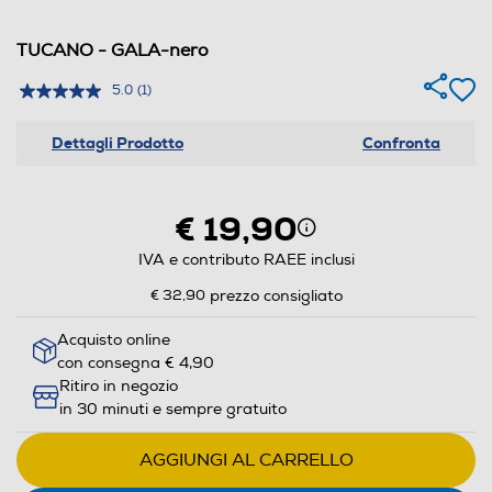
TUCANO - GALA-nero
5.0
(1)
Dettagli Prodotto
Confronta
€ 19,90
IVA e contributo RAEE inclusi
€ 32,90
prezzo consigliato
Acquisto online
con consegna € 4,90
Ritiro in negozio
in 30 minuti e sempre gratuito
AGGIUNGI AL CARRELLO