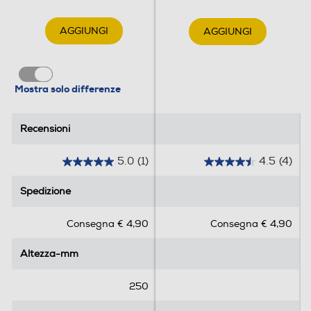
AGGIUNGI
AGGIUNGI
Mostra solo differenze
Recensioni
Recensioni
5.0
(1)
4.5
(4)
5
4
.
.
Spedizione
Spedizione
0
5
s
s
Consegna € 4,90
Consegna € 4,90
u
u
5
5
Altezza-mm
Altezza-mm
s
s
t
t
e
e
250
l
l