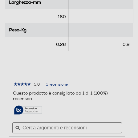
l
l
Larghezza-mm
Larghezza-mm
e
e
.
.
160
1
4
r
r
Peso-Kg
Peso-Kg
e
e
c
c
0,26
0,9
e
e
n
n
s
s
i
i
o
o
n
n
5.0
1 recensione
L'azione
★★★★★
★★★★★
e
i
5
porterà
Questo prodotto è consigliato da 1 di 1 (100%)
su
alla
recensori
5
pagina
stelle.
delle
Leggi
recensioni.
recensioni
per
Cerca
Cerca
TUCANO
argomenti
ϙ
argoment
-
GALA-
e
e
nero