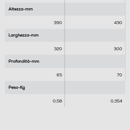
5
5
Altezza-mm
Altezza-mm
s
s
t
t
e
e
390
430
l
l
l
l
Larghezza-mm
Larghezza-mm
e
e
.
.
320
300
Profondità-mm
Profondità-mm
65
70
Peso-Kg
Peso-Kg
0,58
0,354