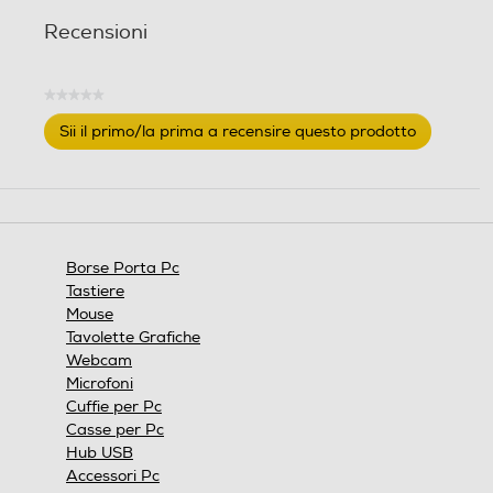
Recensioni
★★★★★
Nessuna
Sii il primo/la prima a recensire questo prodotto
valutazione
.
Questa
azione
aprirà
una
finestra
Borse Porta Pc
modale.
Tastiere
Mouse
Tavolette Grafiche
Webcam
Microfoni
Cuffie per Pc
Casse per Pc
Hub USB
Accessori Pc