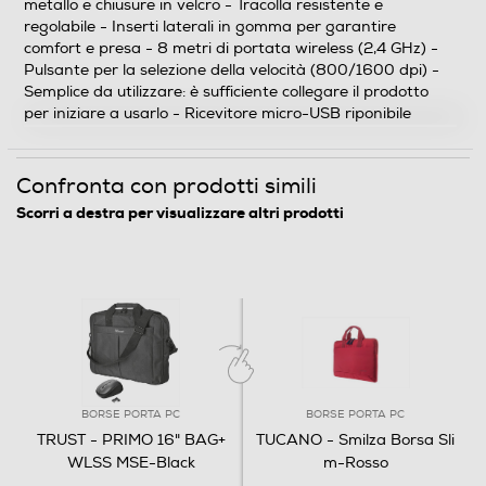
metallo e chiusure in velcro - Tracolla resistente e
comfort e presa ?8 metri di portata wireless (2,4 GHz)
regolabile - Inserti laterali in gomma per garantire
?Pulsante per la selezione della velocità (800/1600
comfort e presa - 8 metri di portata wireless (2,4 GHz) -
dpi) ?Semplice da utilizzare: è sufficiente collegare il
Pulsante per la selezione della velocità (800/1600 dpi) -
prodotto per iniziare a usarlo ?Ricevitore micro-USB
Semplice da utilizzare: è sufficiente collegare il prodotto
per iniziare a usarlo - Ricevitore micro-USB riponibile
riponibile
Informazioni sulla sicurezza del prodotto
Confronta con prodotti simili
Scorri a destra per visualizzare altri prodotti
Clicca qui
BORSE PORTA PC
BORSE PORTA PC
TRUST - PRIMO 16" BAG+
TUCANO - Smilza Borsa Sli
WLSS MSE-Black
m-Rosso