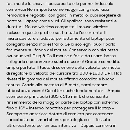
Lunghezza interna scomparto principale-cm
facilmente le chiavi, il passaporto e le penne. Indossalo
come vuoi Non importa come viaggi: con gli spallacci
removibili e regolabili con ganci in metallo, puoi scegliere di
31,5
portare il laptop come vuoi. Gli spallacci sono resistenti e
duraturi! Mouse wireless compatto Il mouse wireless
Accessori in dotazione
incluso in questo pratico set ha tutto l'occorrente. Il
microricevitore si adatta perfettamente al laptop: puoi
Mouse ottico wireless Ricevitore micro-USB 1 batteria
collegarlo senza mai estrarlo. Se lo scolleghi, puoi riporlo
AAA Manuale utente
facilmente sul fondo del mouse. Conservalo con sicurezza
ovunque vai! Plug & Go Il mouse è facile da usare: basta
Altre caratteristiche
collegarlo e puoi iniziare subito a usarlo! Grande comodità,
ampia portata Il tasto di selezione della velocità permette
Comodo set da viaggio composto da un mouse wireless
di regolare la velocità del cursore tra 800 e 1600 DPI. I lati
e una borsa protettiva per laptop fino a 16", periferiche
rivestiti in gomma del mouse offrono comodità e buona
e altri accessori ?Ampio scomparto principale (385 x
tenuta. Grazie alla portata di 8 metri, sarai sempre
315 mm), che consente l'inserimento della maggior
abbastanza vicino! Caratteristiche fondamentali: - Ampio
parte dei laptop con schermo fino a 16" ?Interno
scomparto principale (385 x 315 mm), che consente
imbottito per proteggere il laptop ?Scomparto
l'inserimento della maggior parte dei laptop con schermo
anteriore dotato di cerniera per contenere
fino a 16" - Interno imbottito per proteggere il laptop -
caricabatteria, smartphone, portafogli, ecc. ?Tessuto
Scomparto anteriore dotato di cerniera per contenere
ultraresistente per un uso intensivo ?Doppia cerniera in
caricabatteria, smartphone, portafogli, ecc. - Tessuto
metallo e chiusure in velcro ?Tracolla resistente e
ultraresistente per un uso intensivo - Doppia cerniera in
regolabile ?Inserti laterali in gomma per garantire