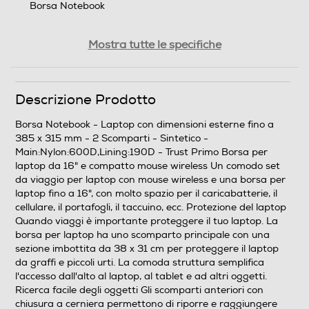
Borsa Notebook
Compatibilità
Mostra tutte le specifiche
laptop con dimensioni esterne fino a 385 x 315 mm
Numero scomparti
Descrizione Prodotto
2
Borsa Notebook - Laptop con dimensioni esterne fino a
385 x 315 mm - 2 Scomparti - Sintetico -
Materiale
Main:Nylon:600D,Lining:190D - Trust Primo Borsa per
laptop da 16" e compatto mouse wireless Un comodo set
Sintetico
da viaggio per laptop con mouse wireless e una borsa per
laptop fino a 16", con molto spazio per il caricabatterie, il
Descrizione materiale
cellulare, il portafogli, il taccuino, ecc. Protezione del laptop
Quando viaggi è importante proteggere il tuo laptop. La
Main:Nylon:600D,Lining:190D
borsa per laptop ha uno scomparto principale con una
sezione imbottita da 38 x 31 cm per proteggere il laptop
Altezza interna scomparto principale-cm
da graffi e piccoli urti. La comoda struttura semplifica
l'accesso dall'alto al laptop, al tablet e ad altri oggetti.
38,5
Ricerca facile degli oggetti Gli scomparti anteriori con
chiusura a cerniera permettono di riporre e raggiungere