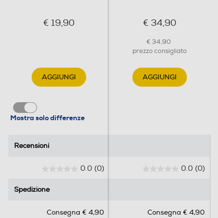
€ 19,90
€ 34,90
€ 34,90
prezzo consigliato
AGGIUNGI
AGGIUNGI
Mostra solo differenze
Recensioni
Recensioni
0.0
(0)
0.0
(0)
0
0
.
.
Spedizione
Spedizione
0
0
s
s
Consegna € 4,90
Consegna € 4,90
u
u