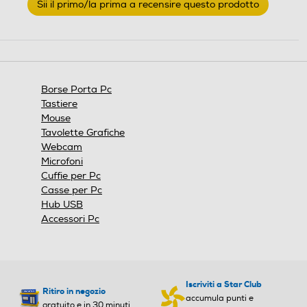
Sii il primo/la prima a recensire questo prodotto
valutazione
.
Questa
azione
aprirà
una
finestra
Borse Porta Pc
modale.
Tastiere
Mouse
Tavolette Grafiche
Webcam
Microfoni
Cuffie per Pc
Casse per Pc
Hub USB
Accessori Pc
Iscriviti a Star Club
Ritiro in negozio
accumula punti e
gratuito e in 30 minuti