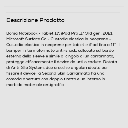
Tablet 11", iPad Pro 11" 3rd gen. 2021, Microsoft Surface
Go
Descrizione Prodotto
Diagonale max-pollici
Borsa Notebook - Tablet 11", iPad Pro 11" 3rd gen. 2021,
50
Microsoft Surface Go - Custodia elastica in neoprene -
Custodia elastica in neoprene per tablet e iPad fino a 11". Il
Materiale
bumper in termoformato anti-shock, collocato sul bordo
esterno della sleeve e simile al cingolo di un carrarmato,
Neoprene
protegge efficacemente il device da urti o cadute. Dotata
di Anti-Slip System, due orecchie angolari ideate per
Descrizione materiale
fissare il device, la Second Skin Carrarmato ha una
comoda apertura con doppio tiretto e un interno in
Custodia elastica in neoprene
morbido materiale antigraffio.
Informazioni sulla sicurezza del prodotto
Clicca qui