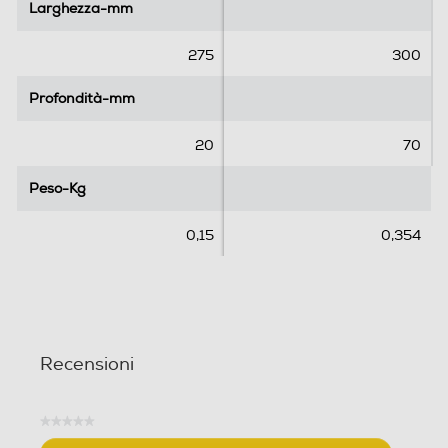
l
l
Larghezza-mm
Larghezza-mm
e
e
.
.
275
300
Profondità-mm
Profondità-mm
20
70
Peso-Kg
Peso-Kg
0,15
0,354
Recensioni
★★★★★
Nessuna