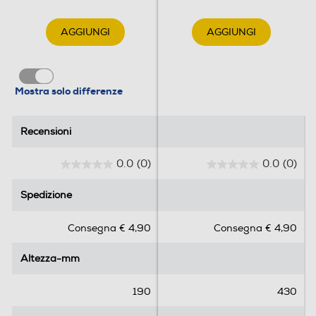
AGGIUNGI
AGGIUNGI
Mostra solo differenze
Recensioni
Recensioni
0.0
(0)
0.0
(0)
0
0
.
.
Spedizione
Spedizione
0
0
s
s
Consegna € 4,90
Consegna € 4,90
u
u
5
5
Altezza-mm
Altezza-mm
s
s
t
t
e
e
190
430
l
l