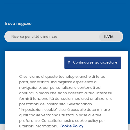
Trova negozio
INVIA
Seguici sui social
X   Continua senza accettare
Ci serviamo di queste tecnologie, anche di terze
parti, per offrirti una migliore esperienza di
navigazione, per personalizzare contenuti ed
Scarica la nostra app
annunci in modo che siano aderenti ai tuoi interessi,
fornirti funzionalità dei social media ed analizzare le
prestazioni del nostro sito. Selezionando
“Impostazioni cookie” ti sarà possibile determinare
quali cookie verranno utilizzati in base alle tue
preferenze. Consulta la nostra cookie policy per
ulteriori informazioni.
Cookie Policy